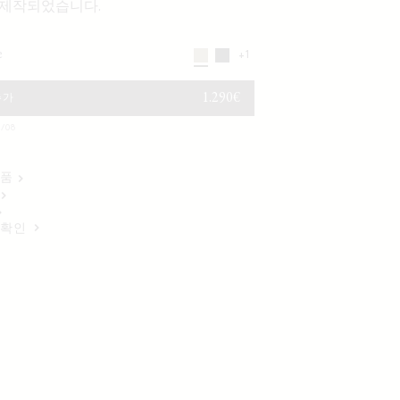
 제작되었습니다.
e
+1
정가
1.290€
추가
/08
반품
 확인