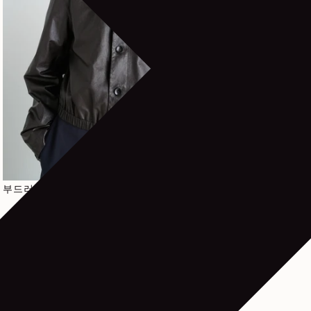
정가
1.990€
부드러운 가죽 블루종