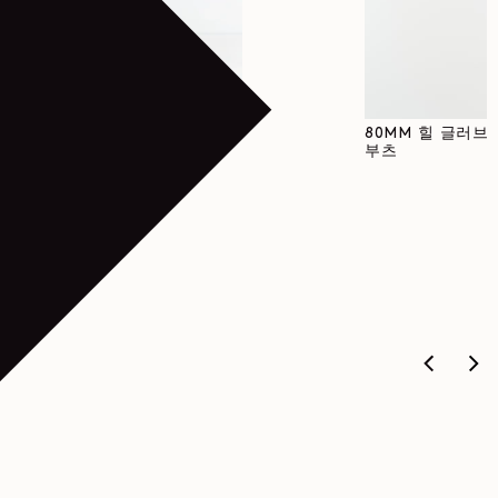
정가
590€
라지 치노
80MM 힐 글러브
부츠