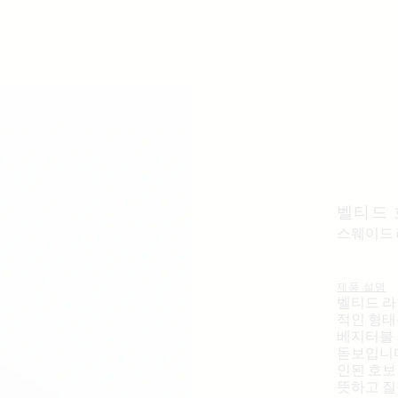
벨티드 
스웨이드
제품 설명
벨티드 라
적인 형태
베지터블 
돋보입니다
인된 호보
뜻하고 질