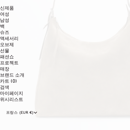
신제품
여성
남성
백
슈즈
액세서리
오브제
선물
패션쇼
프로젝트
매장
브랜드 소개
0개
카트
(0)
품목
검색
마이페이지
위시리스트
프랑스 (EUR €)