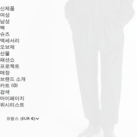
신제품
여성
남성
백
슈즈
액세서리
오브제
선물
패션쇼
프로젝트
매장
브랜드 소개
0개
카트
(0)
품목
검색
마이페이지
위시리스트
프랑스 (EUR €)