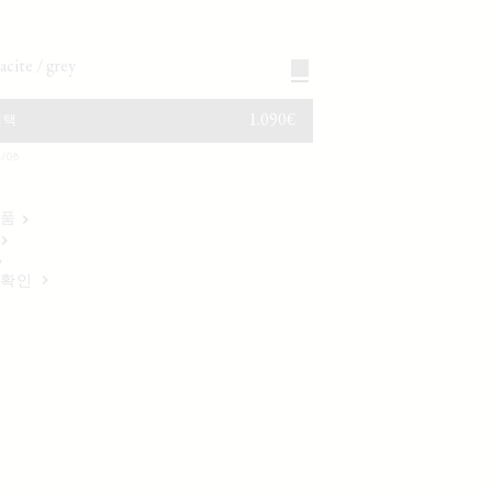
racite / grey
정가
1.090€
선택
/08
반품
 확인