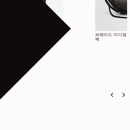
정가
420€
심리스 하이넥 탑
브레이드 미디엄 
백