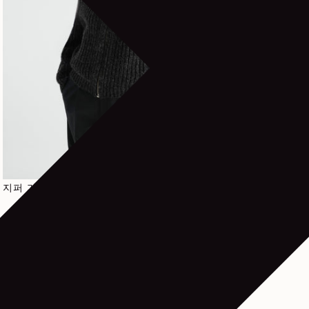
정가
1.390€
지퍼 가디건