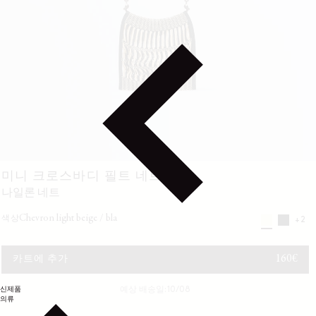
미니 크로스바디 필트 네트 백
나일론 네트
chevron light beige / bla
색상
+2
정가
160€
카트에 추가
신제품
예상 배송일: 10/08
의류