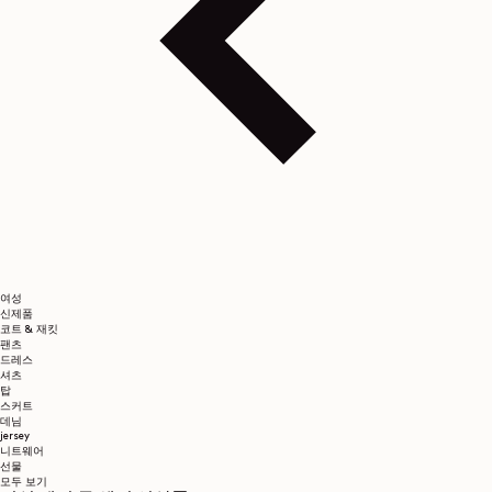
여성
신제품
코트 & 재킷
팬츠
드레스
셔츠
탑
스커트
데님
jersey
니트웨어
선물
모두 보기