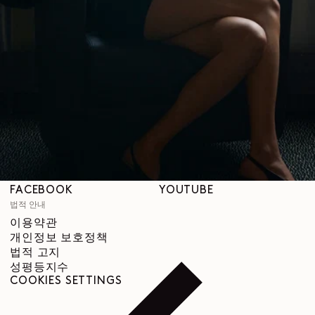
매장
도움말
배송 안내
고객 서비스
FAQ
반품 요청
철회 권리
추적 가능성
SNS
INSTAGRAM
SPOTIFY
RED
WEIBO
LINKEDIN
PINTEREST
FACEBOOK
YOUTUBE
법적 안내
이용약관
개인정보 보호정책
법적 고지
성평등지수
COOKIES SETTINGS