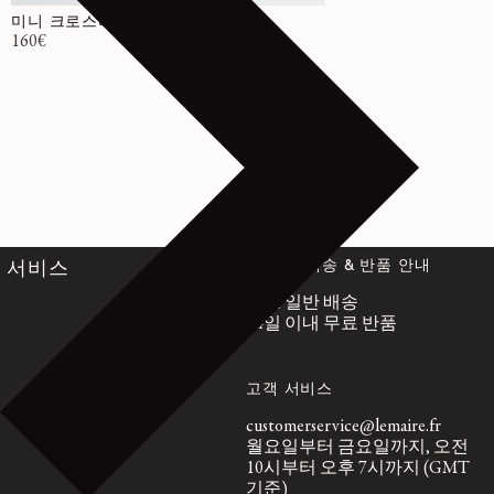
미니 크로스바디 필트 네트 백
정가
160€
전 세계 배송 & 반품 안내
서비스
무료 일반 배송
14일 이내 무료 반품
고객 서비스
customerservice@lemaire.fr
월요일부터 금요일까지, 오전
10시부터 오후 7시까지 (GMT
기준)