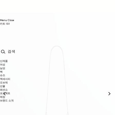
콘텐츠로
건너뛰기
Menu
Close
0개
카트
(0)
품목
검색
신제품
여성
남성
백
슈즈
액세서리
오브제
선물
패션쇼
프로젝트
매장
브랜드 소개