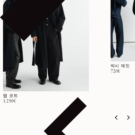
박시 재킷
정가
720€
랩 코트
정가
1.250€