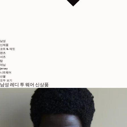
남성
신제품
코트 & 재킷
팬츠
셔츠
탑
데님
jersey
니트웨어
선물
모두 보기
남성 레디 투 웨어 신상품