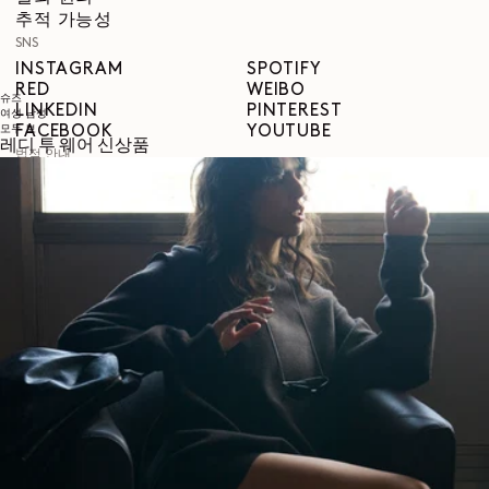
추적 가능성
SNS
INSTAGRAM
SPOTIFY
RED
WEIBO
슈즈
LINKEDIN
PINTEREST
여성
남성
모두 보
FACEBOOK
YOUTUBE
레디 투 웨어 신상품
법적 안내
이용약관
개인정보 보호정책
법적 고지
성평등지수
COOKIES SETTINGS