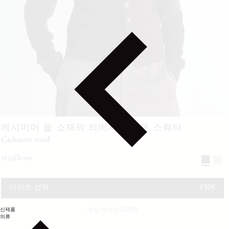
캐시미어 울 소재의 리버서블 버튼 스웨터
cashmere wool
ebony
색상
정가
650€
사이즈 선택
신제품
예상 배송일: 12/08
의류