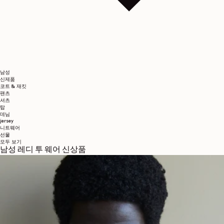
남성
신제품
코트 & 재킷
팬츠
셔츠
탑
데님
jersey
니트웨어
선물
모두 보기
남성 레디 투 웨어 신상품