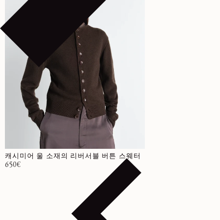
캐시미어 울 소재의 리버서블 버튼 스웨터
정가
650€