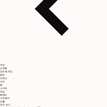
여성
신제품
코트 & 재킷
팬츠
드레스
셔츠
탑
스커트
데님
jersey
니트웨어
선물
모두 보기