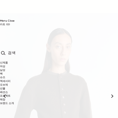
콘텐츠로
건너뛰기
Menu
Close
0개
카트
(0)
품목
검색
신제품
여성
남성
백
슈즈
액세서리
오브제
선물
패션쇼
프로젝트
매장
브랜드 소개