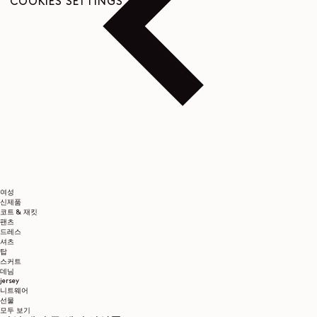
COOKIES SETTINGS
여성
신제품
코트 & 재킷
팬츠
드레스
셔츠
탑
스커트
데님
jersey
니트웨어
선물
모두 보기