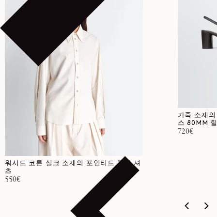
가죽 소재의
스 80MM 
정가
720€
워시드 코튼 실크 소재의 포인티드 칼라 셔
츠
정가
550€