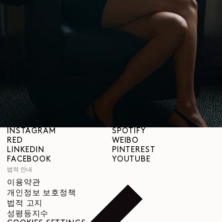
브랜드 소개
LEMAIRE
매장
도움말
배송 안내
고객 서비스
FAQ
반품 요청
철회 권리
추적 가능성
SNS
INSTAGRAM
SPOTIFY
RED
WEIBO
LINKEDIN
PINTEREST
FACEBOOK
YOUTUBE
법적 안내
이용약관
개인정보 보호정책
법적 고지
성평등지수