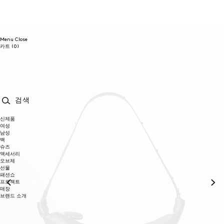
콘텐츠로
건너뛰기
Menu
Close
0개
카트
(0)
품목
검색
신제품
여성
남성
백
슈즈
액세서리
오브제
선물
패션쇼
프로젝트
매장
브랜드 소개