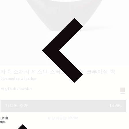
가죽 소재의 웨스턴 스터드 미디엄 크루아상 백
grained cow leather
dark chocolate
색상
정가
1.490€
카트에 추가
신제품
예상 배송일: 09/08
의류