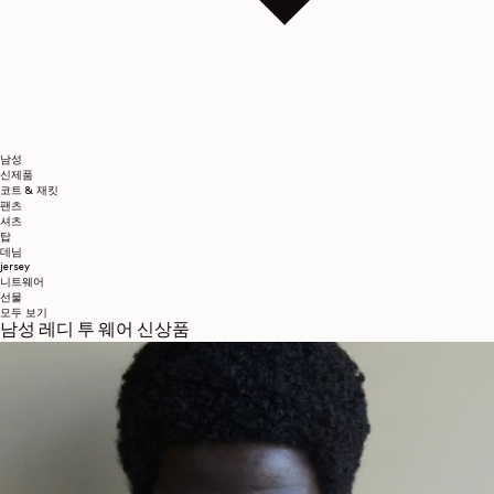
남성
신제품
코트 & 재킷
팬츠
셔츠
탑
데님
jersey
니트웨어
선물
모두 보기
남성 레디 투 웨어 신상품