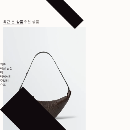
최근 본 상품
추천 상품
의류
여성
남성
백
액세서리
주얼리
슈즈