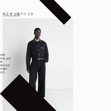
최근 본 상품
추천 상품
의류
여성
남성
백
액세서리
주얼리
슈즈