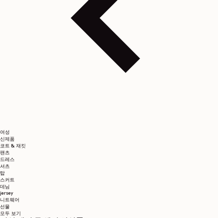
여성
신제품
코트 & 재킷
팬츠
드레스
셔츠
탑
스커트
데님
jersey
니트웨어
선물
모두 보기