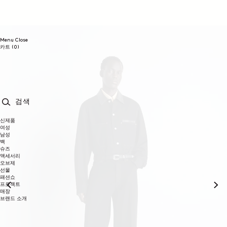
콘텐츠로
건너뛰기
Menu
Close
0개
카트
(0)
품목
검색
신제품
여성
남성
백
슈즈
액세서리
오브제
선물
패션쇼
프로젝트
매장
브랜드 소개