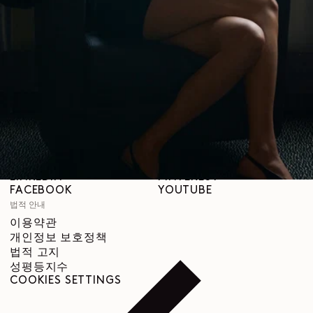
LEMAIRE
매장
도움말
배송 안내
고객 서비스
FAQ
반품 요청
철회 권리
추적 가능성
SNS
INSTAGRAM
SPOTIFY
RED
WEIBO
LINKEDIN
PINTEREST
FACEBOOK
YOUTUBE
법적 안내
이용약관
개인정보 보호정책
법적 고지
성평등지수
COOKIES SETTINGS