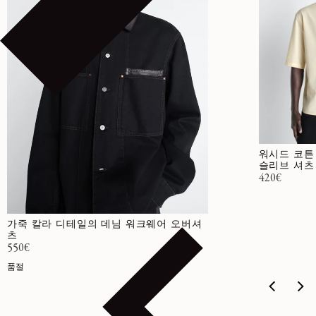
워시드 코튼
슬리브 셔츠
정가
420€
가죽 칼라 디테일의 데님 워크웨어 오버셔
츠
정가
550€
품절