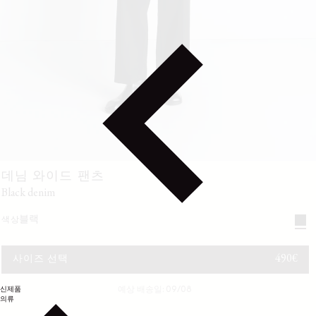
데님 와이드 팬츠
black denim
블랙
색상
정가
490€
사이즈 선택
신제품
예상 배송일: 09/08
의류