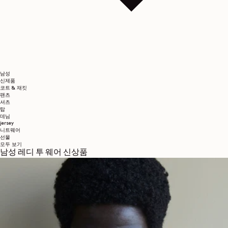
남성
신제품
코트 & 재킷
팬츠
셔츠
탑
데님
jersey
니트웨어
선물
모두 보기
남성 레디 투 웨어 신상품