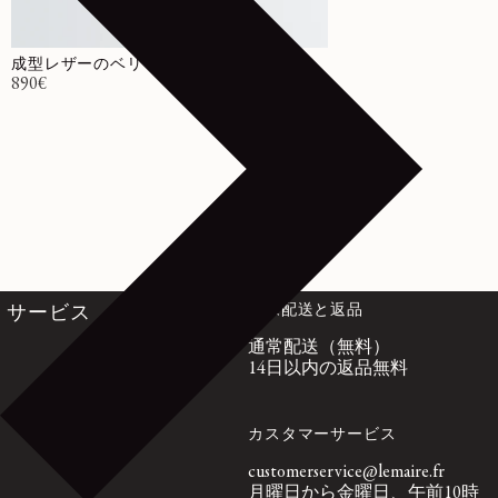
成型レザーのベリーバッグ
通常価格
890€
国際配送と返品
サービス
通常配送（無料）
14日以内の返品無料
カスタマーサービス
customerservice@lemaire.fr
月曜日から金曜日、午前10時