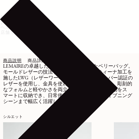
配送・返品
お手入れ方法
ヘルプ・サポート
店舗で在庫を確認
商品説明
商品詳細
お手入れ
LEMAIREの卓越したレザー技術が結晶したベリーバッグ。
モールドレザーの技法を用いています。パティーナ加工を
施したLWG（レザーワーキンググループ）シルバー認証の
レザーを使用し、金具を使わずに成形することで、彫刻的
なフォルムと軽やかさを両立させてています。小物をス
マートに収納でき、日常使いからエレガントなイブニング
シーンまで幅広く活躍します。
シルエット