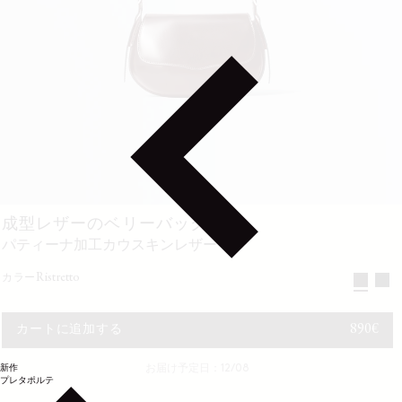
成型レザーのベリーバッグ
パティーナ加工カウスキンレザー
ristretto
カラー
通常価
890€
カートに追加する
新作
お届け予定日：12/08
プレタポルテ