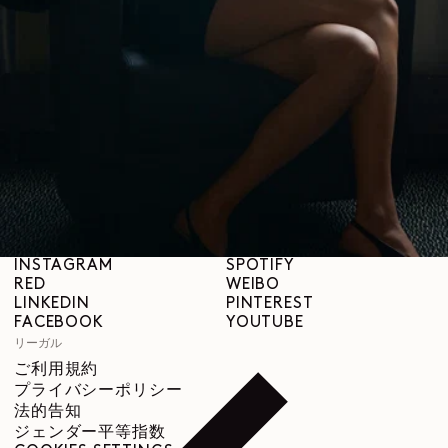
LEMAIREについて
LEMAIRE
ブティック
サポート
発送と配送について
カスタマーサービス
FAQ
返品について
撤回の権利
トレーサビリティ
ソーシャル
INSTAGRAM
SPOTIFY
RED
WEIBO
LINKEDIN
PINTEREST
FACEBOOK
YOUTUBE
リーガル
ご利用規約
プライバシーポリシー
法的告知
ジェンダー平等指数