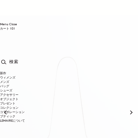
コンテンツに進む
Menu
Close
0個のアイテム
カート
(0)
検索
新作
ウィメンズ
メンズ
バッグ
シューズ
アクセサリー
オブジェクト
プレゼント
コレクション
コラボレーション
ブティック
LEMAIREについて