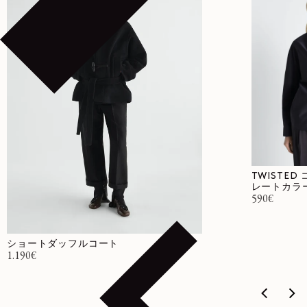
TWISTE
レートカラ
通常価格
590€
ショートダッフルコート
通常価格
1.190€