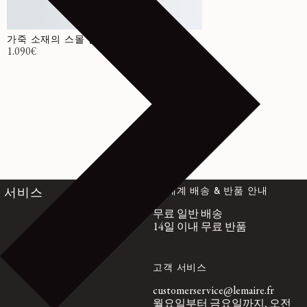
가죽 소재의 스몰 벨티드 호보 백
정가
1.090€
전 세계 배송 & 반품 안내
서비스
무료 일반 배송
14일 이내 무료 반품
고객 서비스
customerservice@lemaire.fr
월요일부터 금요일까지, 오전