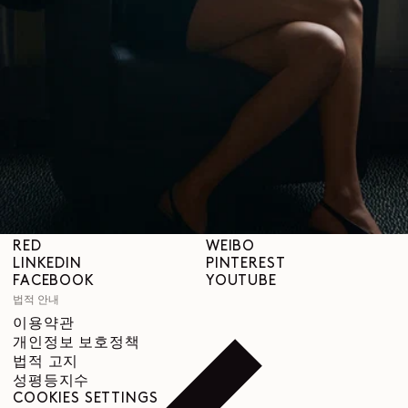
브랜드 소개
LEMAIRE
매장
도움말
배송 안내
고객 서비스
FAQ
반품 요청
철회 권리
추적 가능성
SNS
INSTAGRAM
SPOTIFY
RED
WEIBO
LINKEDIN
PINTEREST
FACEBOOK
YOUTUBE
법적 안내
이용약관
개인정보 보호정책
법적 고지
성평등지수
COOKIES SETTINGS