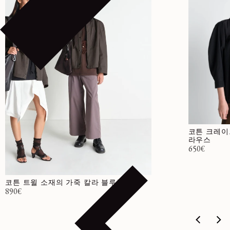
코튼 크레이
라우스
정가
650€
코튼 트윌 소재의 가죽 칼라 블루종
정가
890€