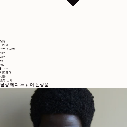
남성
신제품
코트 & 재킷
팬츠
셔츠
탑
데님
jersey
니트웨어
선물
모두 보기
남성 레디 투 웨어 신상품