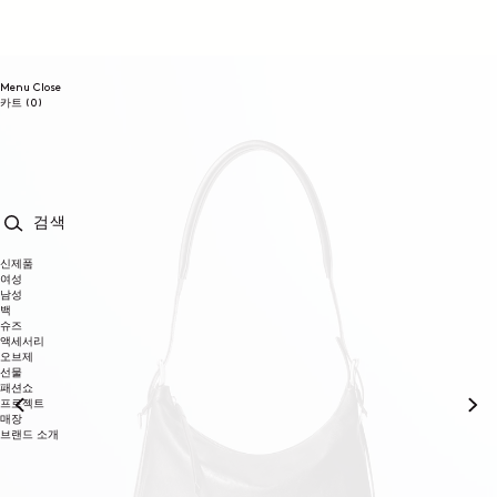
콘텐츠로
건너뛰기
Menu
Close
0개
카트
(0)
품목
검색
신제품
여성
남성
백
슈즈
액세서리
오브제
선물
패션쇼
프로젝트
매장
브랜드 소개