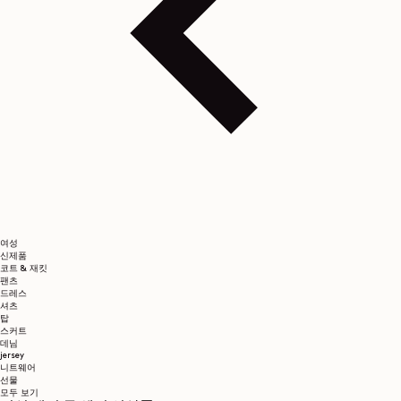
여성
신제품
코트 & 재킷
팬츠
드레스
셔츠
탑
스커트
데님
jersey
니트웨어
선물
모두 보기