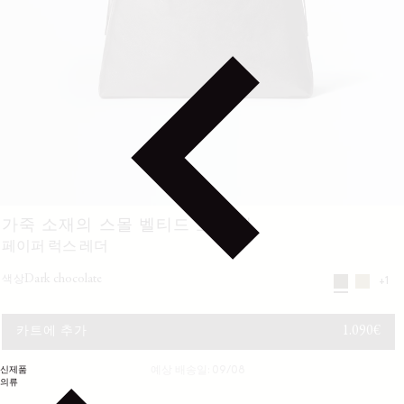
가죽 소재의 스몰 벨티드 호보 백
페이퍼 럭스 레더
dark chocolate
색상
+1
정가
1.090€
카트에 추가
신제품
예상 배송일: 09/08
의류