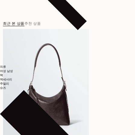
최근 본 상품
추천 상품
의류
여성
남성
백
액세서리
주얼리
슈즈