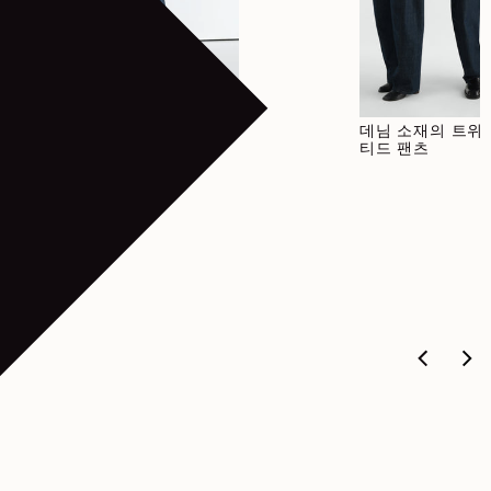
정가
720€
박시 재킷
데님 소재의 트위
티드 팬츠