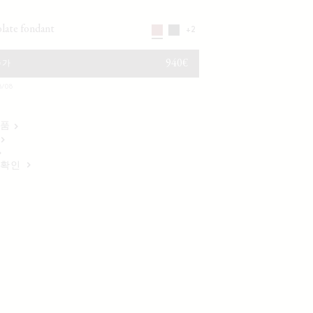
olate fondant
+2
정가
940€
추가
/08
반품
 확인