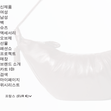
신제품
여성
남성
백
슈즈
액세서리
오브제
선물
패션쇼
프로젝트
매장
브랜드 소개
0개
카트
(0)
품목
검색
마이페이지
위시리스트
프랑스 (EUR €)