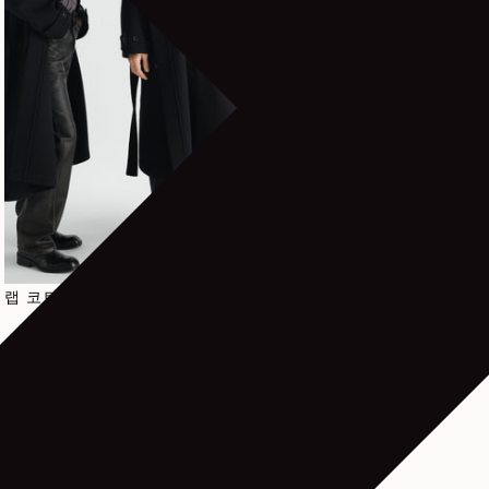
정가
1.250€
랩 코트