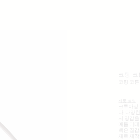
코팅 코
코팅 코튼
제품 설명
크루아상 
다. 다양
서 영감을
매듭 디테
백은 질감
재로 제작