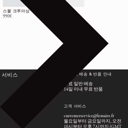
스몰 크루아상 백
정가
990€
전 세계 배송 & 반품 안내
서비스
무료 일반 배송
14일 이내 무료 반품
고객 서비스
customerservice@lemaire.fr
월요일부터 금요일까지, 오전
10시부터 오후 7시까지 (GMT