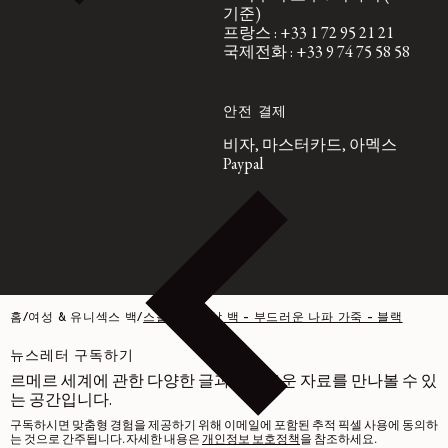
기준)
프랑스 : +33 1 72 95 21 21
국제전화 : +33 9 74 75 58 58
안전 결제
비자, 마스터카드, 아멕스
Paypal
홈
/
여성 & 유니섹스 백
/
스몰 크루아상 백 - 부드러운 나파 가죽 - 블랙
뉴스레터 구독하기
르메르 세계에 관한 다양한 글과 흥미로운 자료를 만나볼 수 있
는 공간입니다.
구독하시면 맞춤형 경험을 제공하기 위해 이메일에 포함된 추적 픽셀 사용에 동의하
는 것으로 간주됩니다. 자세한 내용은
개인정보 보호정책
을 참조하세요.