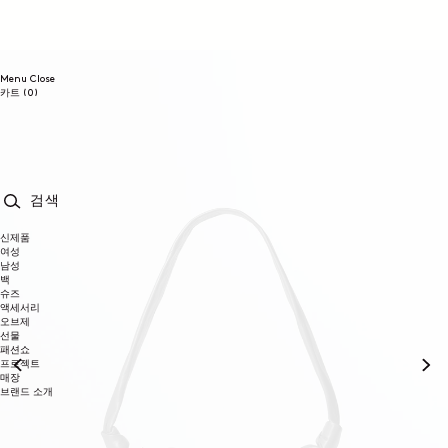
콘텐츠로
건너뛰기
Menu
Close
0개
카트
(0)
품목
검색
신제품
여성
남성
백
슈즈
액세서리
오브제
선물
패션쇼
프로젝트
매장
브랜드 소개