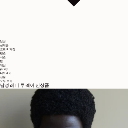
남성
신제품
코트 & 재킷
팬츠
셔츠
탑
데님
jersey
니트웨어
선물
모두 보기
남성 레디 투 웨어 신상품