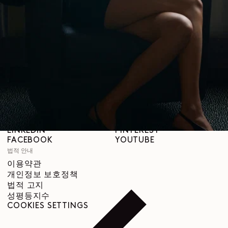
LEMAIRE
매장
도움말
배송 안내
고객 서비스
FAQ
반품 요청
철회 권리
추적 가능성
SNS
INSTAGRAM
SPOTIFY
RED
WEIBO
LINKEDIN
PINTEREST
FACEBOOK
YOUTUBE
법적 안내
이용약관
개인정보 보호정책
법적 고지
성평등지수
COOKIES SETTINGS