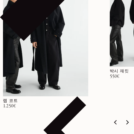
박시 재킷
정가
550€
랩 코트
정가
1.250€