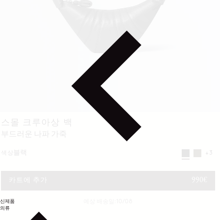
스몰 크루아상 백
부드러운 나파 가죽
블랙
색상
+3
정가
990€
카트에 추가
신제품
예상 배송일: 10/08
의류