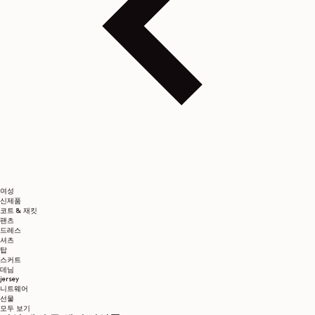
여성
신제품
코트 & 재킷
팬츠
드레스
셔츠
탑
스커트
데님
jersey
니트웨어
선물
모두 보기