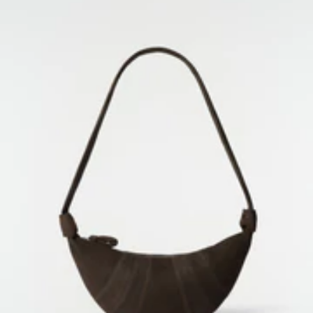
WELTWEITER VERSAND &
DIENSTLEISTUNGEN
RÜCKGABE
Kostenloser Standardversand
Kostenlose Rückgabe innerhalb
von 14 Tagen
KUNDENBETREUUNG
customerservice@lemaire.fr
Montag bis Freitag, 10 bis 19 Uhr
GMT
Frankreich: +33 1 72 95 21 21
International: +33 9 74 75 58 58