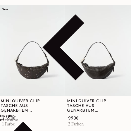
New
MINI QUIVER CLIP
MINI QUIVER CLIP
TASCHE AUS
TASCHE AUS
GENARBTEM
GENARBTEM
BÜFFELLEDER MIT
BÜFFELLEDER
Neuheiten
Normaler
1.390€
Normaler
990€
SATELLITEN-NIETEN
prêt-à-porter
Preis
1 Farbe
Preis
2 Farben