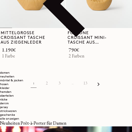
MITTELGROSSE
FORTUNE
CROISSANT TASCHE
CROISSANT MINI-
AUS ZIEGENLEDER
TASCHE AUS
ZIEGENLEDER
Normaler
1.190€
Normaler
790€
Preis
1 Farbe
Preis
2 Farben
damen
neuheiten
mäntel & jacken
2
3
13
1
…
hosen
kleider
hemden
oberteilen
röcke
denim
jersey
strickwaren
geschenke
alle anzeigen
Neuheiten Prêt-à-Porter für Damen