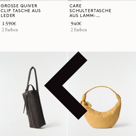
GROSSE QUIVER
CARE
CLIP TASCHE AUS
SCHULTERTASCHE
LEDER
AUS LAMM-
NAPPALEDER
Normaler
1.590€
Normaler
940€
Preis
2 Farben
Preis
2 Farben