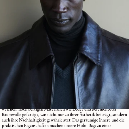
verschiedenen Materialien erhältlich, sowohl in kultigen als auch in
saisonalen Designs. So finden Sie garantiert die perfekte Ergänzung für
Ihren persönlichen Stil.
Weekender
Für alle, die gerne reisen oder eine zuverlässige Tasche für
Wochenendausflüge brauchen, bietet LEMAIRE eine atemberaubende
Auswahl an Weekendern. Diese Taschen sind geräumig genug, um alles
Wesentliche für einen Kurztrip zu transportieren, und garantieren
gleichzeitig einen schicken und raffinierten Look. Unsere Weekender
sind aus robusten Materialien gefertigt, die den Strapazen des Reisens
standhalten und gleichzeitig stilvoll sind.
Hobo Bags
Die
Hobo Bags
von LEMAIRE sind mit ihrem lässigen, entspannten
Design perfekt für den täglichen Gebrauch. Diese Taschen werden aus
weichen, hochwertigen Materialien wie Leder und beschichteter
Baumwolle gefertigt, was nicht nur zu ihrer Ästhetik beiträgt, sondern
auch ihre Nachhaltigkeit gewährleistet. Das geräumige Innere und die
praktischen Eigenschaften machen unsere Hobo Bags zu einer