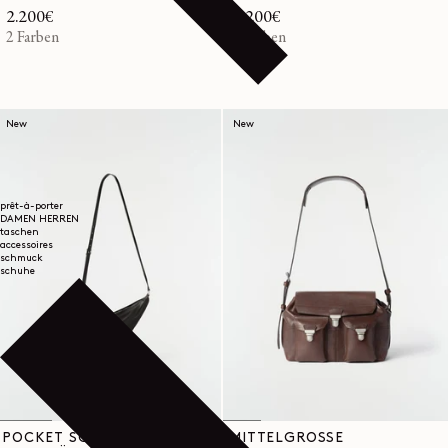
Normaler
2.200€
Normaler
2.200€
Preis
2 Farben
Preis
2 Farben
New
New
prêt-à-porter
DAMEN
HERREN
taschen
accessoires
schmuck
schuhe
POCKET SCARF BAG
MITTELGROSSE