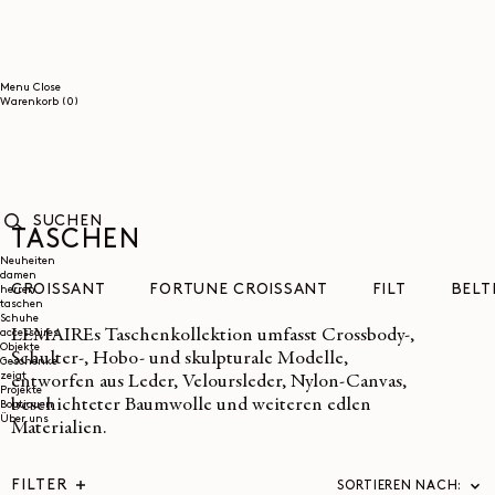
DIREKT
ZUM
INHALT
Menu
Close
0
Warenkorb
(0)
Artikel
TASCHEN
SUCHEN
Neuheiten
damen
CROISSANT
FORTUNE CROISSANT
FILT
BELT
herren
taschen
Schuhe
LEMAIREs Taschenkollektion umfasst Crossbody-,
accessoires
Objekte
Schulter-, Hobo- und skulpturale Modelle,
Geschenke
zeigt
entworfen aus Leder, Veloursleder, Nylon-Canvas,
Projekte
beschichteter Baumwolle und weiteren edlen
Boutiquen
Über uns
Materialien.
FILTER
SORTIEREN NACH: