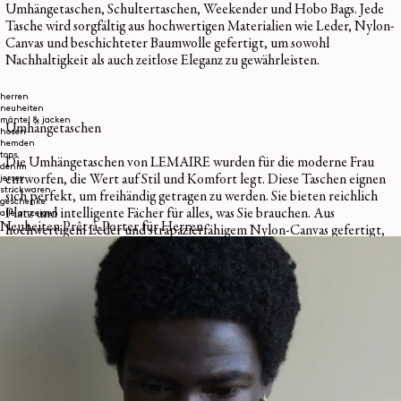
Umhängetaschen, Schultertaschen, Weekender und Hobo Bags. Jede
Tasche wird sorgfältig aus hochwertigen Materialien wie Leder, Nylon-
Canvas und beschichteter Baumwolle gefertigt, um sowohl
Nachhaltigkeit als auch zeitlose Eleganz zu gewährleisten.
herren
neuheiten
mäntel & jacken
Umhängetaschen
hosen
hemden
tops
Die
Umhängetaschen
von LEMAIRE wurden für die moderne Frau
denim
entworfen, die Wert auf Stil und Komfort legt. Diese Taschen eignen
jersey
strickwaren
sich perfekt, um freihändig getragen zu werden. Sie bieten reichlich
geschenke
Platz und intelligente Fächer für alles, was Sie brauchen. Aus
alle anzeigen
Neuheiten Prêt-à-Porter für Herren
hochwertigem Leder und strapazierfähigem Nylon-Canvas gefertigt,
sind unsere Umhängetaschen nicht nur stilvoll, sondern auch langlebig.
Schultertaschen
Unsere Schultertaschen vereinen Eleganz und Zweckmäßigkeit und
sind damit ein Muss für jede Garderobe. Die Schultertaschen von
LEMAIRE mit ihren bequemen Riemen und geräumigen Innenfächern
sind ideal für den täglichen Gebrauch. Diese Taschen sind in