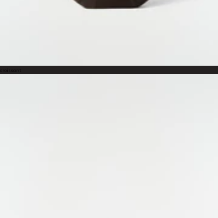
GESICHERTE ZAHLUNGEN
Visa, Mastercard, Amex
Paypal
croissant
STARTSEITE
/
DAMEN- & UNISEX-TASCHEN
ABONNIEREN SIE UNSEREN NEWSLETTER
Ein dem LEMAIRE Universum gewidmeter Bereich, in dem Sie
Schriften und andere Kuriositäten entdecken können.
Mit Ihrer Anmeldung stimmen Sie der Verwendung von Tracking-Pixeln in unseren E-Mails
zu, um Ihnen ein personalisiertes Erlebnis zu bieten. Weitere Informationen finden Sie in
unserer
Datenschutzrichtlinie
.
E-MAIL