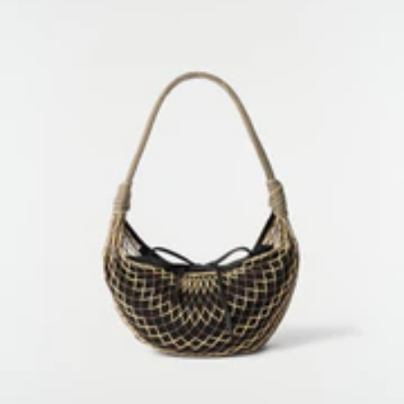
FAQ
RÜCKGABEANFRAGE
WIDERRUFSRECHT
RÜCKVERFOLGBARKEIT
Social
INSTAGRAM
SPOTIFY
RED
WEIBO
LINKEDIN
PINTEREST
FACEBOOK
YOUTUBE
Rechtliches
ALLGEMEINE GESCHÄFTSBEDINGUNGEN
DATENSCHUTZERKLÄRUNG
RECHTLICHE HINWEISE
GLEICHSTELLUNGSINDEX
COOKIES SETTINGS