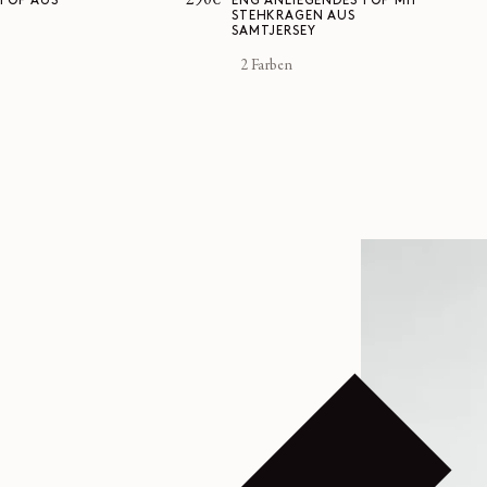
Normaler
290€
LTOP AUS
ENG ANLIEGENDES TOP MIT
STEHKRAGEN AUS
Preis
SAMTJERSEY
2 Farben