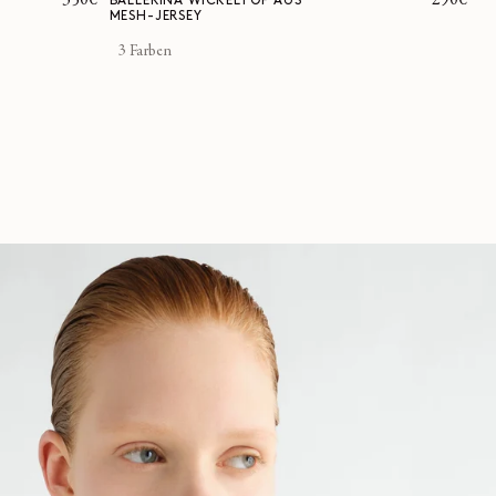
Normaler
350€
Normale
290€
BALLERINA WICKELTOP AUS
MESH-JERSEY
Preis
Preis
3 Farben