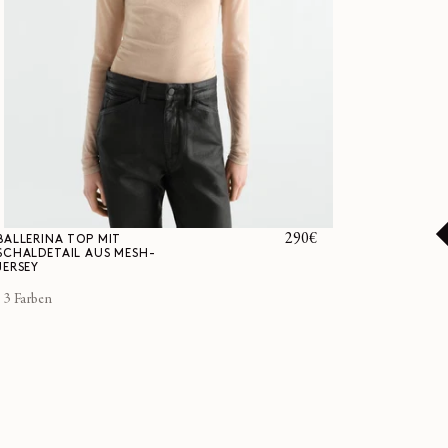
Normaler
290€
BALLERINA TOP MIT
SCHALDETAIL AUS MESH-
Preis
JERSEY
3 Farben