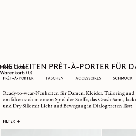
DIREKT
ZUM
INHALT
NEUHEITEN PRÊT-À-PORTER FÜR 
Menu
Close
0
Warenkorb
(0)
Artikel
PRÊT-À-PORTER
TASCHEN
ACCESSOIRES
SCHMUCK
Ready-to-wear-Neuheiten für Damen. Kleider, Tailoring un
entfalten sich in einem Spiel der Stoffe, das Crash-Samt, lac
und Dry Silk mit Licht und Bewegung in Dialog treten lässt.
FILTER