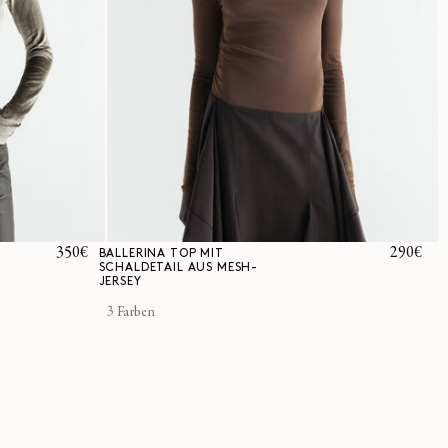
Normaler
350€
Normale
290€
BALLERINA TOP MIT
SCHALDETAIL AUS MESH-
Preis
Preis
JERSEY
3 Farben