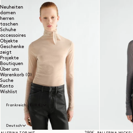
Neuheiten
damen
herren
taschen
Schuhe
accessoires
Objekte
Geschenke
zeigt
Projekte
Boutiquen
Über uns
0
Warenkorb
(0)
Artikel
Suche
Konto
Wishlist
Frankreich (EUR €)
Deutsch