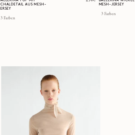
Normaler
290€
BALLERINA TOP MIT
BALLERINA WICKE
SCHALDETAIL AUS MESH-
MESH-JERSEY
Preis
JERSEY
3 Farben
3 Farben