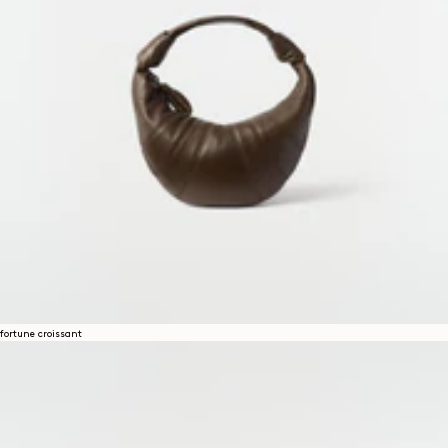
Social
INSTAGRAM
SPOTIFY
RED
WEIBO
LINKEDIN
PINTEREST
FACEBOOK
YOUTUBE
Rechtliches
ALLGEMEINE GESCHÄFTSBEDINGUNGEN
DATENSCHUTZERKLÄRUNG
RECHTLICHE HINWEISE
GLEICHSTELLUNGSINDEX
COOKIES SETTINGS
fortune croissant