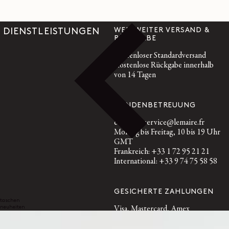
WELTWEITER VERSAND &
DIENSTLEISTUNGEN
RÜCKGABE
Kostenloser Standardversand
Kostenlose Rückgabe innerhalb
von 14 Tagen
KUNDENBETREUUNG
customerservice@lemaire.fr
Montag bis Freitag, 10 bis 19 Uhr
GMT
Frankreich: +33 1 72 95 21 21
International: +33 9 74 75 58 58
GESICHERTE ZAHLUNGEN
taschen
neuheiten
Visa, Mastercard, Amex
Paypal