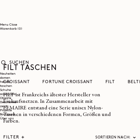
DIREKT
ZUM
INHALT
Menu
Close
0
Warenkorb
(0)
Artikel
FILT TASCHEN
SUCHEN
Neuheiten
damen
CROISSANT
FORTUNE CROISSANT
FILT
BELT
herren
taschen
Schuhe
FILT ist Frankreichs ältester Hersteller von
accessoires
Objekte
Einkaufsnetzen. In Zusammenarbeit mit
Geschenke
zeigt
LEMAIRE entstand eine Serie unisex Nylon-
Projekte
Taschen in verschiedenen Formen, Größen und
Boutiquen
Über uns
Farben.
FILTER
SORTIEREN NACH: