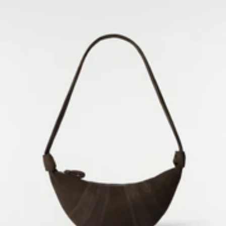
STARTSEITE
/
FILT TASCHEN
ABONNIEREN SIE UNSEREN NEWSLETTER
Ein dem LEMAIRE Universum gewidmeter Bereich, in dem Sie
Schriften und andere Kuriositäten entdecken können.
Mit Ihrer Anmeldung stimmen Sie der Verwendung von Tracking-Pixeln in unseren E-Mails
zu, um Ihnen ein personalisiertes Erlebnis zu bieten. Weitere Informationen finden Sie in
unserer
Datenschutzrichtlinie
.
E-MAIL