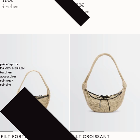
Normaler
160€
Normaler
190€
Preis
4 Farben
Preis
4 Farben
prêt-à-porter
DAMEN
HERREN
taschen
accessoires
schmuck
schuhe
FILT FORTUNE
FILT CROISSANT