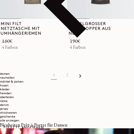
MINI FILT
MITTELGROSSER
NETZTASCHE MIT
FILT SHOPPER AUS
UMHÄNGERIEMEN
NETZ
Normaler
160€
Normaler
190€
Preis
4 Farben
Preis
4 Farben
damen
2
1
neuheiten
mäntel & jacken
hosen
kleider
hemden
oberteilen
röcke
denim
jersey
strickwaren
geschenke
alle anzeigen
Neuheiten Prêt-à-Porter für Damen
ZULETZT ANGESEHEN