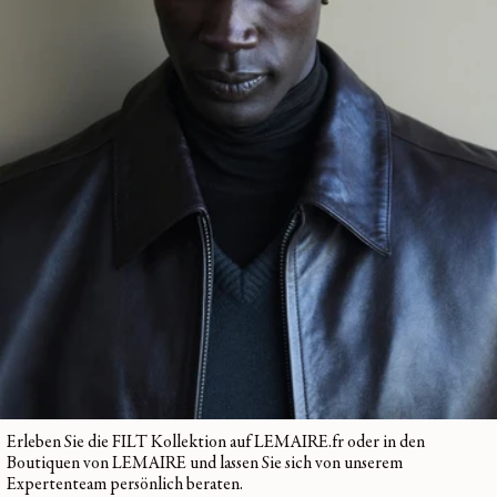
geschlossen wird.
Die alltäglichen Accessoires werden neu interpretiert und passen zu
der
Garderobe
von LEMAIRE, die Stil und Komfort miteinander
verbindet. Das Ergebnis sind
Unisex-Taschen
, die es in verschiedenen
Formen, Größen und Farben gibt – und die LEMAIRE ermöglichen,
den Signaturen des Hauses ganz neue Dimensionen zu verleihen.
Die Zusammenarbeit ist eine Hommage an das Label Made in France
und das jahrhundertealte Savoir-faire von FILT und stellt sicher, dass
jede Tasche in einem reichen Erbe aus Qualität und Handwerkskunst
verwurzelt ist. Die FILT Bags bieten sowohl Eleganz als auch
Funktionalität, was sie zur perfekten Ergänzung für jede Garderobe
macht.
Erleben Sie die FILT Kollektion auf LEMAIRE.fr oder in den
Boutiquen von LEMAIRE und lassen Sie sich von unserem
Expertenteam persönlich beraten.