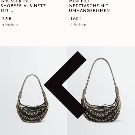
GROSSER FILT
MINI FILT
SHOPPER AUS NETZ
NETZTASCHE MIT
MIT
UMHÄNGERIEMEN
UMHÄNGRIEMEN
Normaler
220€
Normaler
160€
Preis
4 Farben
Preis
4 Farben