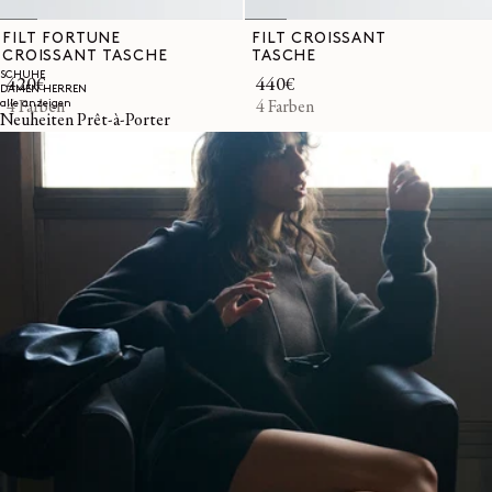
FILT FORTUNE
FILT CROISSANT
CROISSANT TASCHE
TASCHE
SCHUHE
Normaler
420€
Normaler
440€
DAMEN
HERREN
alle anzeigen
Preis
4 Farben
Preis
4 Farben
Neuheiten Prêt-à-Porter