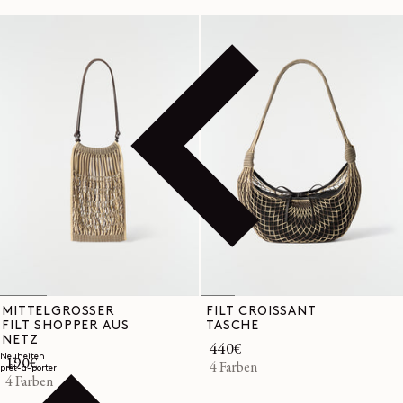
MITTELGROSSER
FILT CROISSANT
FILT SHOPPER AUS
TASCHE
NETZ
Normaler
440€
Neuheiten
Normaler
190€
Preis
4 Farben
prêt-à-porter
Preis
4 Farben