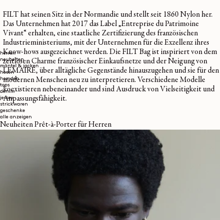
FILT hat seinen Sitz in der Normandie und stellt seit 1860 Nylon her.
Das Unternehmen hat 2017 das Label „Entreprise du Patrimoine
Vivant“ erhalten, eine staatliche Zertifizierung des französischen
Industrieministeriums, mit der Unternehmen für die Exzellenz ihres
Know-hows ausgezeichnet werden. Die FILT Bag ist inspiriert von dem
herren
neuheiten
zeitlosen Charme französischer Einkaufsnetze und der Neigung von
mäntel & jacken
LEMAIRE, über alltägliche Gegenstände hinauszugehen und sie für den
hosen
hemden
modernen Menschen neu zu interpretieren. Verschiedene Modelle
tops
koexistieren nebeneinander und sind Ausdruck von Vielseitigkeit und
denim
Anpassungsfähigkeit.
jersey
strickwaren
geschenke
alle anzeigen
Neuheiten Prêt-à-Porter für Herren
Bei den FILT Bags sorgt die Verwendung von feinem Nylon für ein
geringes Gewicht und Robustheit, während die Riemen aus pflanzlich
gegerbtem Leder für einen Hauch von Raffinesse und Haltbarkeit
sorgen.
Die Croissant und die Fortune Croissant FILT Bags
sind beide
als Neuinterpretation der kultigen
Croissant Linie
gedacht und
kombinieren ein Netz mit einem herausnehmbaren Innenfach. Die
Innentasche kann sich in eine eigenständige Einheit verwandeln: eine
Mini-Handtasche aus praktischem, wasserabweisendem Nylon, die mit
einem glänzenden doppelten Magnetverschluss aus Metall und Leder