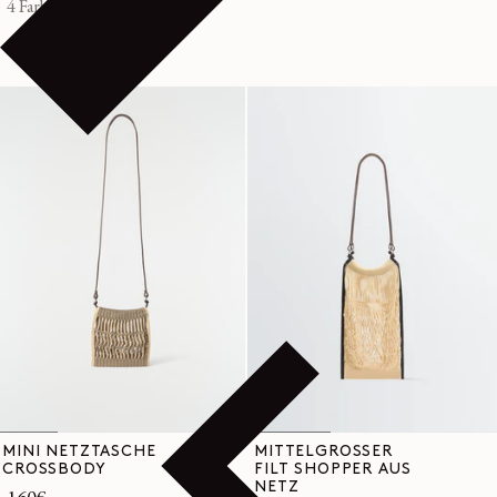
Preis
4 Farben
MINI NETZTASCHE
MITTELGROSSER
CROSSBODY
FILT SHOPPER AUS
NETZ