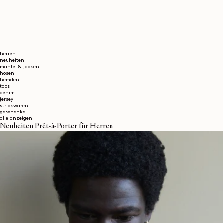
herren
neuheiten
mäntel & jacken
hosen
hemden
tops
denim
jersey
strickwaren
geschenke
alle anzeigen
Neuheiten Prêt-à-Porter für Herren