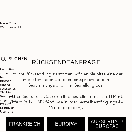
DIREKT
ZUM
INHALT
Menu
Close
0
Warenkorb
(0)
Artikel
RÜCKSENDEANFRAGE
SUCHEN
Neuheiten
damen
Um Ihre Rücksendung zu starten, wählen Sie bitte eine der
herren
untenstehenden Optionen entsprechend dem
taschen
Schuhe
Bestimmungsland Ihrer Bestellung aus.
accessoires
Objekte
Geben Sie für alle Optionen Ihre Bestellnummer ein: LEM + 6
Geschenke
zeigt
Ziffern (z. B. LEM123456, wie in Ihrer Bestellbestätigungs-E-
Projekte
Mail angegeben).
Boutiquen
Über uns
AUSSERHALB
FRANKREICH
EUROPA*
EUROPAS