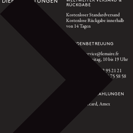
WELTWEITER VERSAND &
DIENSTLEISTUNGEN
RÜCKGABE
Kostenloser Standardversand
Kostenlose Rückgabe innerhalb
von 14 Tagen
KUNDENBETREUUNG
customerservice@lemaire.fr
Montag bis Freitag, 10 bis 19 Uhr
GMT
Frankreich: +33 1 72 95 21 21
International: +33 9 74 75 58 58
GESICHERTE ZAHLUNGEN
Visa, Mastercard, Amex
Paypal