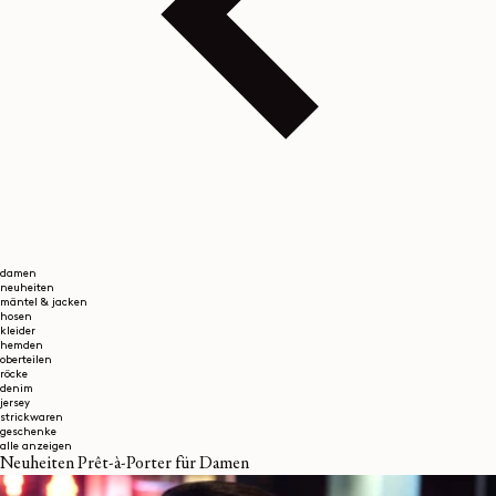
damen
neuheiten
mäntel & jacken
hosen
kleider
hemden
oberteilen
röcke
denim
jersey
strickwaren
geschenke
alle anzeigen
Neuheiten Prêt-à-Porter für Damen