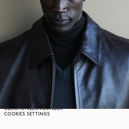
LEMAIRE
BOUTIQUEN
Hilfe
VERSAND & LIEFERUNGEN
KUNDENBETREUUNG
FAQ
RÜCKGABEANFRAGE
WIDERRUFSRECHT
RÜCKVERFOLGBARKEIT
Social
INSTAGRAM
SPOTIFY
RED
WEIBO
LINKEDIN
PINTEREST
FACEBOOK
YOUTUBE
Rechtliches
ALLGEMEINE GESCHÄFTSBEDINGUNGEN
DATENSCHUTZERKLÄRUNG
RECHTLICHE HINWEISE
GLEICHSTELLUNGSINDEX
COOKIES SETTINGS