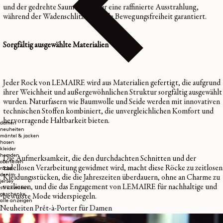
und der gedrehte Saum sorgen für eine raffinierte Ausstrahlung,
während der Wadenschlitz optimale Bewegungsfreiheit garantiert.
Sorgfältig ausgewählte Materialien
Jeder Rock von LEMAIRE wird aus Materialien gefertigt, die aufgrund
ihrer Weichheit und außergewöhnlichen Struktur sorgfältig ausgewählt
wurden. Naturfasern wie Baumwolle und Seide werden mit innovativen
technischen Stoffen kombiniert, die unvergleichlichen Komfort und
hervorragende Haltbarkeit bieten.
damen
neuheiten
mäntel & jacken
hosen
kleider
hemden
Die Aufmerksamkeit, die den durchdachten Schnitten und der
oberteilen
tadellosen Verarbeitung gewidmet wird, macht diese Röcke zu zeitlosen
röcke
denim
Kleidungsstücken, die die Jahreszeiten überdauern, ohne an Charme zu
jersey
verlieren, und die das Engagement von LEMAIRE für nachhaltige und
strickwaren
geschenke
bewusste Mode widerspiegeln.
alle anzeigen
Neuheiten Prêt-à-Porter für Damen