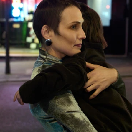
Categorie suivante
ACCESSOIRES
WELTWEITER VERSAND &
DIENSTLEISTUNGEN
RÜCKGABE
Kostenloser Standardversand
Kostenlose Rückgabe innerhalb
von 14 Tagen
KUNDENBETREUUNG
customerservice@lemaire.fr
Montag bis Freitag, 10 bis 19 Uhr