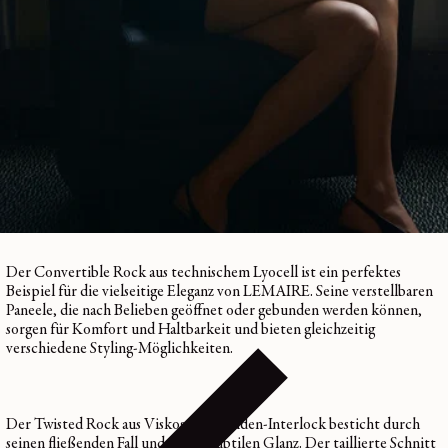
Für alle, die ein Kleidungsstück mit Charakter suchen, bietet der Rock
mit Schlitz aus leichtem schwarzem
Denim
eine strukturierte
Silhouette, die durch einen geschwungenen Schlitz am rechten
Oberschenkel untermalt wird. Die kontrastierenden Steppnähte und
die Verschlussschnalle auf der Rückseite zeigen die sorgfältigen Details,
die jede Kreation von LEMAIRE kennzeichnen.
Vielseitigkeit und fließender Fall
Der Convertible Rock aus technischem Lyocell ist ein perfektes
Beispiel für die vielseitige Eleganz von LEMAIRE. Seine verstellbaren
Paneele, die nach Belieben geöffnet oder gebunden werden können,
sorgen für Komfort und Haltbarkeit und bieten gleichzeitig
verschiedene Styling-Möglichkeiten.
Der Twisted Rock aus Viskose und Seiden-Interlock besticht durch
seinen fließenden Fall und seinen subtilen Glanz. Der taillierte Schnitt