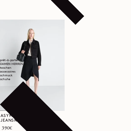
prêt-à-porter
DAMEN
HERREN
taschen
accessoires
schmuck
schuhe
ASYMMETRISCHER
JEANSROCK
Normaler
390€