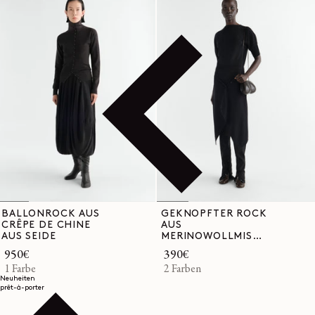
BALLONROCK AUS
GEKNÖPFTER ROCK
CRÊPE DE CHINE
AUS
AUS SEIDE
MERINOWOLLMISCH
UNG
Normaler
950€
Normaler
390€
Preis
1 Farbe
Preis
2 Farben
Neuheiten
prêt-à-porter