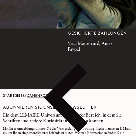
GMT
Frankreich: +33 1 72 95 21 21
International: +33 9 74 75 58 58
GESICHERTE ZAHLUNGEN
Visa, Mastercard, Amex
Paypal
STARTSEITE
/
DAMENRÖCKE
ABONNIEREN SIE UNSEREN NEWSLETTER
Ein dem LEMAIRE Universum gewidmeter Bereich, in dem Sie
Schriften und andere Kuriositäten entdecken können.
Mit Ihrer Anmeldung stimmen Sie der Verwendung von Tracking-Pixeln in unseren E-Mails
zu, um Ihnen ein personalisiertes Erlebnis zu bieten. Weitere Informationen finden Sie in