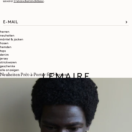
unserer
Datenschutzrichtlinie
.
E-MAIL
herren
neuheiten
mäntel & jacken
hosen
hemden
tops
denim
jersey
strickwaren
geschenke
alle anzeigen
Neuheiten Prêt-à-Porter für Herren
Über uns