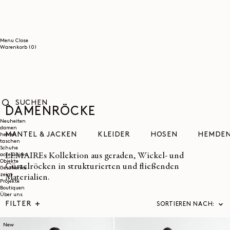
DIREKT
ZUM
INHALT
Menu
Close
0
Warenkorb
(0)
Artikel
DAMENRÖCKE
SUCHEN
Neuheiten
damen
MÄNTEL & JACKEN
KLEIDER
HOSEN
HEMDE
herren
taschen
Schuhe
LEMAIREs Kollektion aus geraden, Wickel- und
accessoires
Objekte
Gürtelröcken in strukturierten und fließenden
Geschenke
zeigt
Materialien.
Projekte
Boutiquen
Über uns
FILTER
SORTIEREN NACH:
New