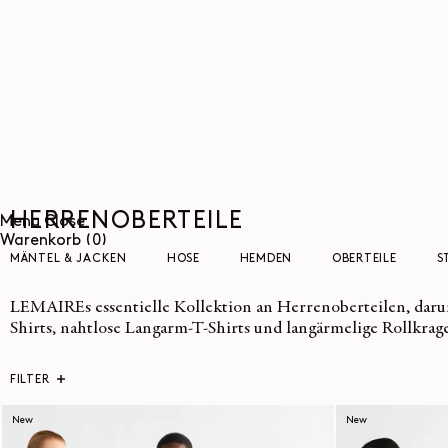
DIREKT
ZUM
INHALT
HERRENOBERTEILE
Menu
Close
0
Warenkorb
(0)
Artikel
MÄNTEL & JACKEN
HOSE
HEMDEN
OBERTEILE
S
LEMAIREs essentielle Kollektion an Herrenoberteilen, darun
Shirts, nahtlose Langarm-T-Shirts und langärmelige Rollkrag
FILTER
New
New