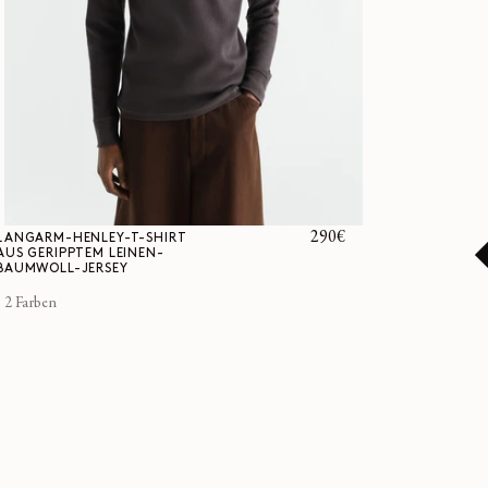
Normaler
290€
LANGARM-HENLEY-T-SHIRT
AUS GERIPPTEM LEINEN-
Preis
BAUMWOLL-JERSEY
2 Farben