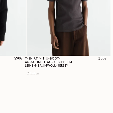
Normaler
590€
Normale
250€
T-SHIRT MIT U-BOOT-
AUSSCHNITT AUS GERIPPTEM
Preis
Preis
LEINEN-BAUMWOLL-JERSEY
2 Farben