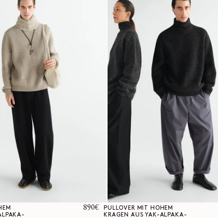
Normaler
890€
HEM
PULLOVER MIT HOHEM
ALPAKA-
KRAGEN AUS YAK-ALPAKA-
Preis