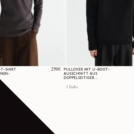
Normaler
290€
T-SHIRT
PULLOVER MIT U-BOOT-
INEN-
AUSSCHNITT AUS
Preis
Y
DOPPELSEITIGER
SCHURWOLLE
1 Farbe