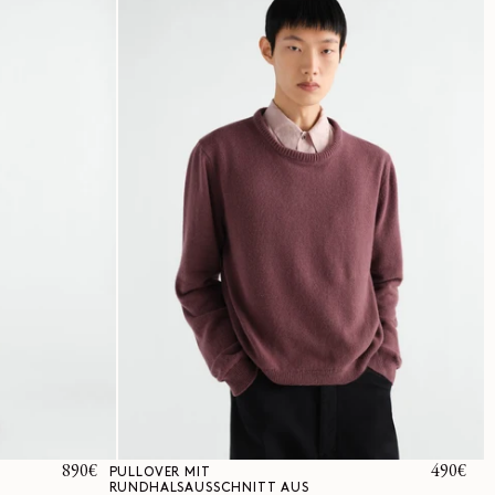
Normaler
890€
Normale
490€
PULLOVER MIT
RUNDHALSAUSSCHNITT AUS
Preis
Preis