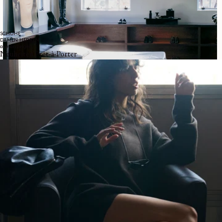
SCHUHE
DAMEN
HERREN
alle anzeigen
Neuheiten Prêt-à-Porter
LEMAIRE IN SHANGHAI
LEMAIRE eröffnet sein Flagshipstore in der Wukang Road
in Shanghai, untergebracht in einer restaurierten Residenz