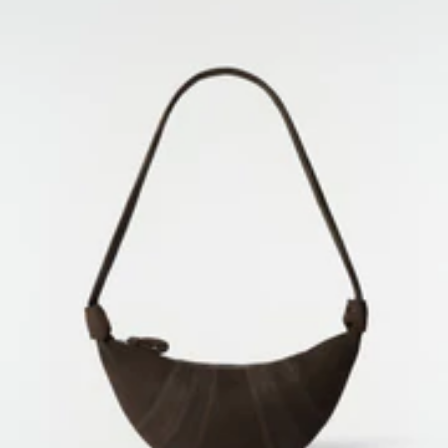
STARTSEITE
/
PROJEKTE
ABONNIEREN SIE UNSEREN NEWSLETTER
Ein dem LEMAIRE Universum gewidmeter Bereich, in dem Sie
Schriften und andere Kuriositäten entdecken können.
Mit Ihrer Anmeldung stimmen Sie der Verwendung von Tracking-Pixeln in unseren E-Mails
zu, um Ihnen ein personalisiertes Erlebnis zu bieten. Weitere Informationen finden Sie in
unserer
Datenschutzrichtlinie
.
E-MAIL