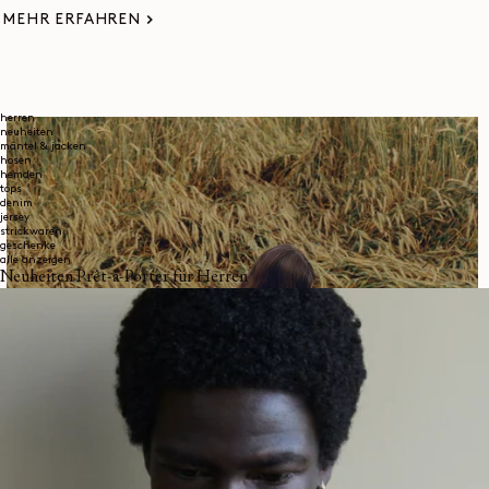
MEHR ERFAHREN
herren
neuheiten
mäntel & jacken
hosen
hemden
tops
denim
jersey
strickwaren
geschenke
alle anzeigen
Neuheiten Prêt-à-Porter für Herren