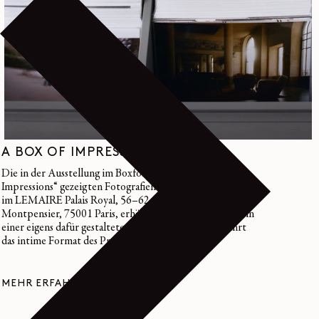
A BOX OF IMPRESSIONS
Die in der Ausstellung im Boxformat „A Box of
Impressions“ gezeigten Fotografien sind als Sammlerabzüge
im LEMAIRE Palais Royal, 56–62 Galerie de
Montpensier, 75001 Paris, erhältlich. Jeder Abzug wird in
einer eigens dafür gestalteten Box präsentiert und führt
das intime Format des Projekts fort.
MEHR ERFAHREN