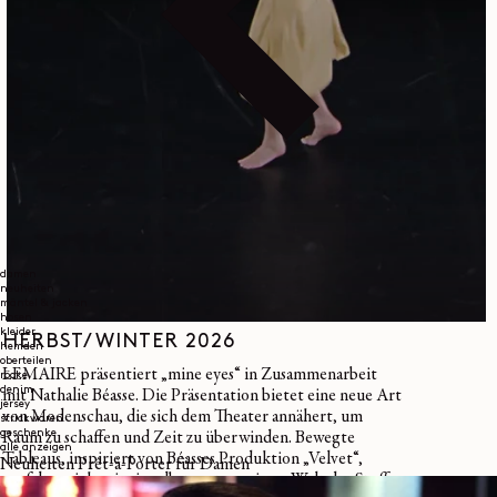
damen
neuheiten
mäntel & jacken
hosen
kleider
HERBST/WINTER 2026
hemden
oberteilen
LEMAIRE präsentiert „mine eyes“ in Zusammenarbeit
röcke
denim
mit Nathalie Béasse. Die Präsentation bietet eine neue Art
jersey
von Modenschau, die sich dem Theater annähert, um
strickwaren
geschenke
Raum zu schaffen und Zeit zu überwinden. Bewegte
alle anzeigen
Tableaus, inspiriert von Béasses Produktion „Velvet“,
Neuheiten Prêt-à-Porter für Damen
entfalten sich, wie sie selbst sagt, zu einer „Welt der Stoffe,