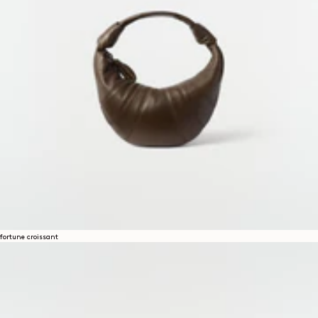
Social
INSTAGRAM
SPOTIFY
RED
WEIBO
LINKEDIN
PINTEREST
FACEBOOK
YOUTUBE
Rechtliches
ALLGEMEINE GESCHÄFTSBEDINGUNGEN
DATENSCHUTZERKLÄRUNG
RECHTLICHE HINWEISE
GLEICHSTELLUNGSINDEX
COOKIES SETTINGS
fortune croissant