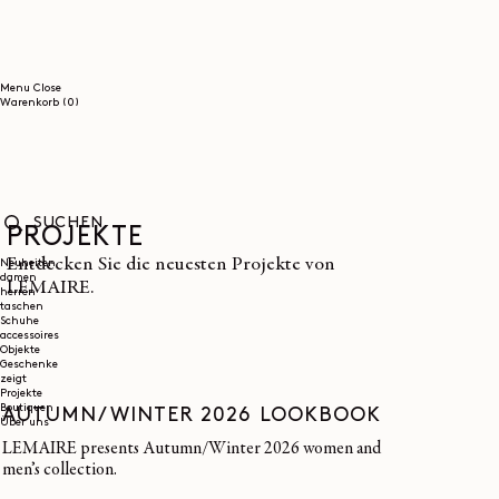
DIREKT
ZUM
INHALT
Menu
Close
0
Warenkorb
(0)
Artikel
PROJEKTE
SUCHEN
Entdecken Sie die neuesten Projekte von
Neuheiten
damen
LEMAIRE.
herren
taschen
Schuhe
accessoires
Objekte
Geschenke
zeigt
Projekte
Boutiquen
AUTUMN/WINTER 2026 LOOKBOOK
Über uns
LEMAIRE presents Autumn/Winter 2026 women and
men’s collection.