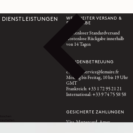
WELTWEITER VERSAND &
DIENSTLEISTUNGEN
RÜCKGABE
Kostenloser Standardversand
Kostenlose Rückgabe innerhalb
von 14 Tagen
KUNDENBETREUUNG
customerservice@lemaire.fr
Montag bis Freitag, 10 bis 19 Uhr
GMT
Frankreich: +33 1 72 95 21 21
International: +33 9 74 75 58 58
GESICHERTE ZAHLUNGEN
taschen
neuheiten
Visa, Mastercard, Amex
Paypal