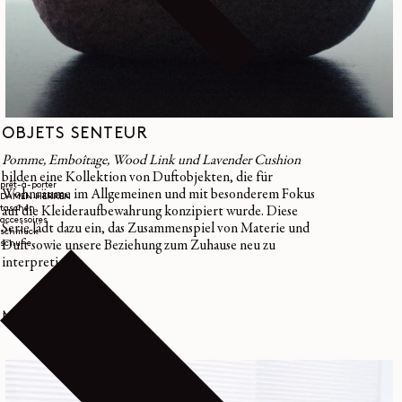
OBJETS SENTEUR
Pomme, Emboîtage, Wood Link und Lavender Cushion
bilden eine Kollektion von Duftobjekten, die für
prêt-à-porter
Wohnräume im Allgemeinen und mit besonderem Fokus
DAMEN
HERREN
taschen
auf die Kleideraufbewahrung konzipiert wurde. Diese
accessoires
Serie lädt dazu ein, das Zusammenspiel von Materie und
schmuck
Duft sowie unsere Beziehung zum Zuhause neu zu
schuhe
interpretieren.
MEHR ERFAHREN