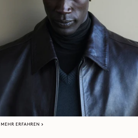
WEARABLE SCULPTURES: CARLOS
PEÑAFIEL
LEMAIRE präsentiert Wearable Sculptures, eine
Wanderausstellung, die dem fruchtbaren Werk von Carlos
Peñafiel gewidmet ist. Der chilenische Künstler ist
Autodidakt und arbeitet seit über zehn Jahren mit der
Marke zusammen.
MEHR ERFAHREN