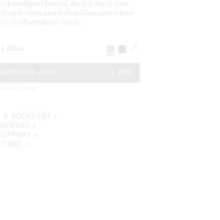
eschmeidigen Material, das sich durch seine
tik und seinen natürlichen Glanz auszeichnet
G Gold zertifiziert wurde.
ark khaki
+3
NORMALER
1.190€
 WARENKORB LEGEN
PREIS
very date: 10/08
 & RÜCKGABE
INWEISE
 SUPPORT
 STORE