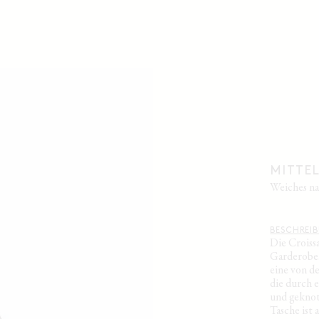
MITTE
weiches 
BESCHREI
Die Croissa
Garderobe.
eine von d
die durch 
und geknot
Tasche ist