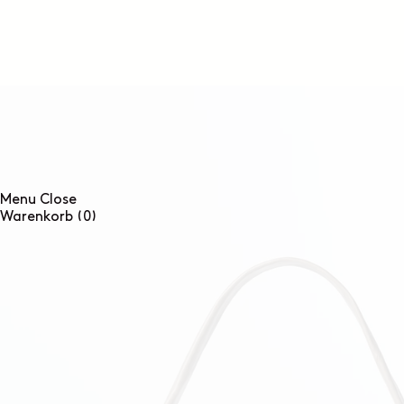
DIREKT
ZUM
INHALT
Menu
Close
0
Warenkorb
(0)
Artikel