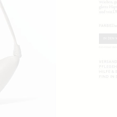
weichen, g
glatte Hap
und von LW
d
FARBE
IN DEN
Estimated deli
VERSAND
PFLEGEH
HILFE &
FIND IN