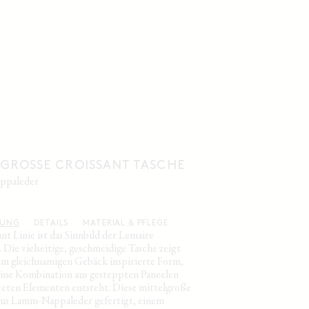
LGROSSE CROISSANT TASCHE
nappaleder
BUNG
DETAILS
MATERIAL & PFLEGE
nt Linie ist das Sinnbild der Lemaire
 Die vielseitige, geschmeidige Tasche zeigt
em gleichnamigen Gebäck inspirierte Form,
eine Kombination aus gesteppten Paneelen
eten Elementen entsteht. Diese mittelgroße
 aus Lamm-Nappaleder gefertigt, einem