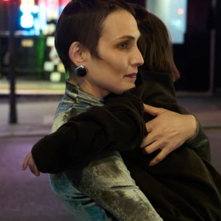
VERSAND & LIEFERUNGEN
KUNDENBETREUUNG
FAQ
RÜCKGABEANFRAGE
WIDERRUFSRECHT
RÜCKVERFOLGBARKEIT
Social
INSTAGRAM
SPOTIFY
RED
WEIBO
LINKEDIN
PINTEREST
FACEBOOK
YOUTUBE
Rechtliches
ALLGEMEINE GESCHÄFTSBEDINGUNGEN
DATENSCHUTZERKLÄRUNG
RECHTLICHE HINWEISE
GLEICHSTELLUNGSINDEX
COOKIES SETTINGS