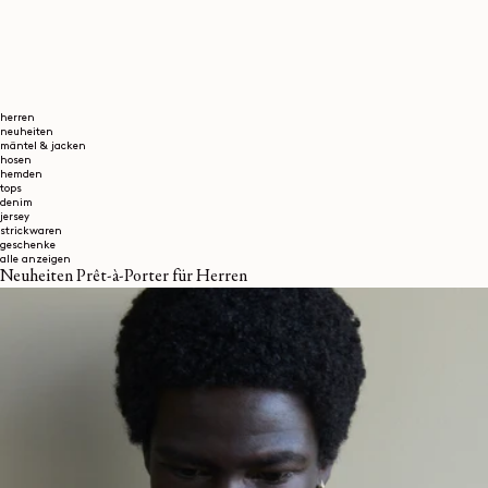
herren
neuheiten
mäntel & jacken
hosen
hemden
tops
denim
jersey
strickwaren
geschenke
alle anzeigen
Neuheiten Prêt-à-Porter für Herren