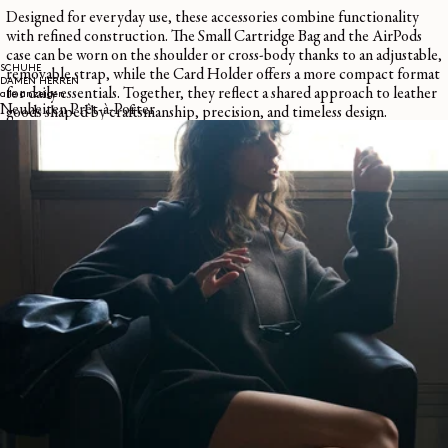
Designed for everyday use, these accessories combine functionality
with refined construction. The
Small Cartridge Bag
and the
AirPods
case
can be worn on the shoulder or cross-body thanks to an adjustable,
SCHUHE
removable strap, while the
Card Holder
offers a more compact format
DAMEN
HERREN
for daily essentials. Together, they reflect a shared approach to leather
alle anzeigen
Neuheiten Prêt-à-Porter
goods shaped by craftsmanship, precision, and timeless design.
WELTWEITER VERSAND &
DIENSTLEISTUNGEN
RÜCKGABE
Kostenloser Standardversand
Kostenlose Rückgabe innerhalb
von 14 Tagen
KUNDENBETREUUNG
customerservice@lemaire.fr
Montag bis Freitag, 10 bis 19 Uhr
GMT
Frankreich: +33 1 72 95 21 21
International: +33 9 74 75 58 58