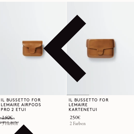
IL BUSSETTO FOR
IL BUSSETTO FOR
LEMAIRE AIRPODS
LEMAIRE
PRO 2 ETUI
KARTENETUI
Normaler
160€
Normaler
250€
Neuheiten
prêt-à-porter
Preis
3 Farben
Preis
2 Farben