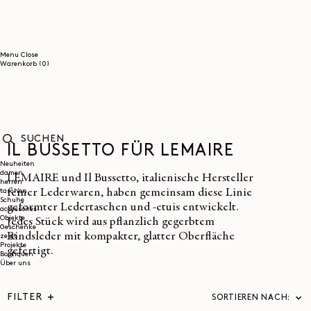
DIREKT
ZUM
INHALT
Menu
Close
0
Warenkorb
(0)
Artikel
IL BUSSETTO FÜR LEMAIRE
SUCHEN
Neuheiten
damen
LEMAIRE und Il Bussetto, italienische Hersteller
herren
feiner Lederwaren, haben gemeinsam diese Linie
taschen
Schuhe
geformter Ledertaschen und -etuis entwickelt.
accessoires
Objekte
Jedes Stück wird aus pflanzlich gegerbtem
Geschenke
Rindsleder mit kompakter, glatter Oberfläche
zeigt
Projekte
gefertigt.
Boutiquen
Über uns
FILTER
SORTIEREN NACH: