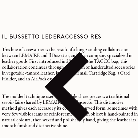
IL BUSSETTO LEDERACCESSOIRES
This line of accessories is the result of a long-standing collaboration
between
LEMAIRE
and Il Bussetto, an Italian company specialized in
leather goods. First introduced in 2013 with the TACCO bag, this
collaboration continues through a selection of handcrafted accessories
in vegetable-tanned leather, including a
Small Cartridge Bag
, a
Card
Holder
, and an
AirPods case
.
The molded technique used to assemble these pieces is a traditional
savoir-faire shared by
LEMAIRE
and Il Bussetto. This distinctive
method gives each accessory its compact, curved form, sometimes with
very few visible seams or reinforcements. Each object is hand-painted in
natural colours, then waxed and polished by hand, giving the leather its
smooth finish and distinctive shine.