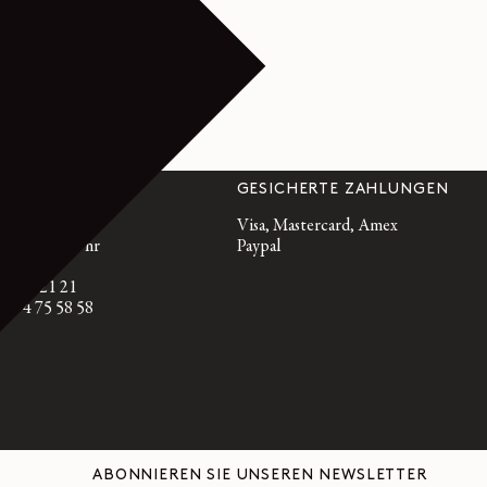
EUUNG
GESICHERTE ZAHLUNGEN
emaire.fr
Visa, Mastercard, Amex
, 10 bis 19 Uhr
Paypal
 72 95 21 21
 9 74 75 58 58
ABONNIEREN SIE UNSEREN NEWSLETTER