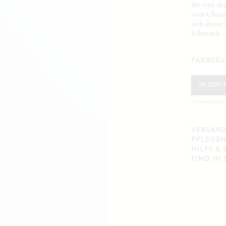
ihr eine sk
vom Charak
sich diese
Schmuck – 
ri
FARBE
IN DEN
Estimated deli
VERSAND
PFLEGEH
HILFE &
FIND IN