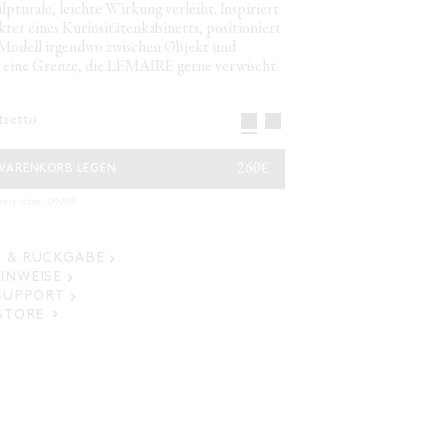
ulpturale, leichte Wirkung verleiht. Inspiriert
ter eines Kuriositätenkabinetts, positioniert
s Modell irgendwo zwischen Objekt und
eine Grenze, die LEMAIRE gerne verwischt.
stretto
NORMALER
260€
 WARENKORB LEGEN
PREIS
very date: 09/08
 & RÜCKGABE
INWEISE
 SUPPORT
 STORE