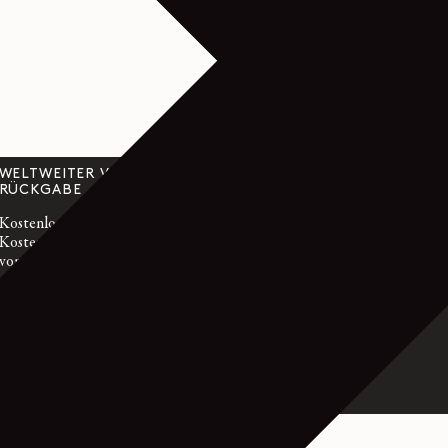
WELTWEITER VERSAND &
KUNDENBETR
RÜCKGABE
customerservice@l
Kostenloser Standardversand
Montag bis Freitag
Kostenlose Rückgabe innerhalb
GMT
von 14 Tagen
Frankreich: +33 1
International: +33
DER - PATINA-LEDER - RISTRETTO