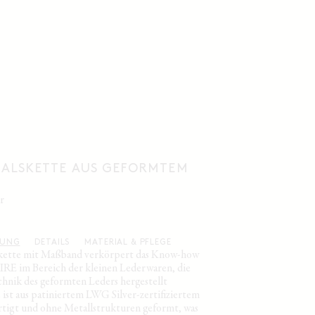
HALSKETTE AUS GEFORMTEM
er
BUNG
DETAILS
MATERIAL & PFLEGE
skette mit Maßband verkörpert das Know-how
E im Bereich der kleinen Lederwaren, die
chnik des geformten Leders hergestellt
 ist aus patiniertem LWG Silver-zertifiziertem
rtigt und ohne Metallstrukturen geformt, was