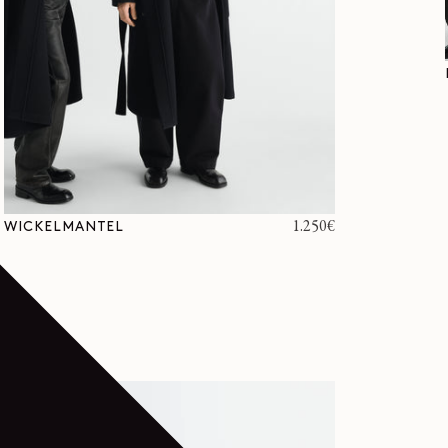
Normaler
1.250€
WICKELMANTEL
Preis