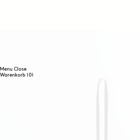
DIREKT
ZUM
INHALT
Menu
Close
0
Warenkorb
(0)
Artikel