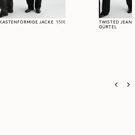
Normaler
550€
KASTENFÖRMIGE JACKE
TWISTED JEANS
GÜRTEL
Preis