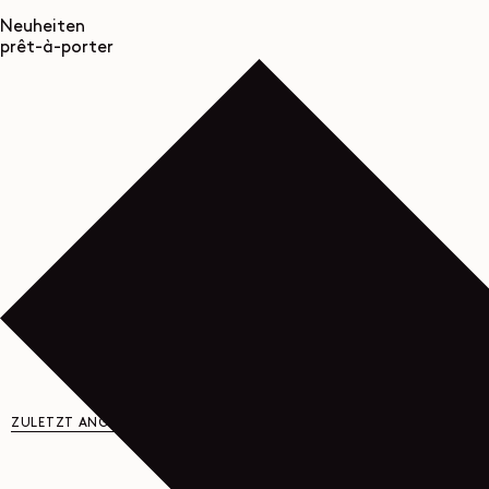
Neuheiten
prêt-à-porter
ZULETZT ANGESEHEN
YOU MAY ALSO LIKE