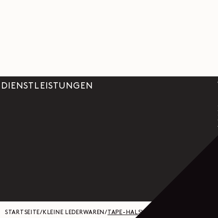
DIENSTLEISTUNGEN
STARTSEITE
/
KLEINE LEDERWAREN
/
TAPE-HALSKETTE AUS GEFORMTEM LE