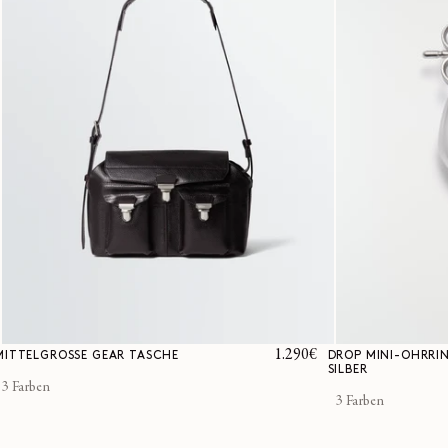
Normaler
1.290€
MITTELGROSSE GEAR TASCHE
DROP MINI-OHRRI
SILBER
Preis
3 Farben
3 Farben