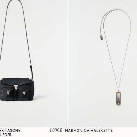
Normaler
1.090€
AR TASCHE
HARMONICA HALSKETTE
LEDER
Preis