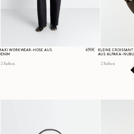
Normaler
490€
MAXI WORKWEAR-HOSE AUS
KLEINE CROISSAN
DENIM
AUS ALPAKA-NUBU
Preis
2 Farben
2 Farben