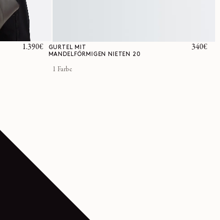
Normaler
1.390€
Normale
340€
GÜRTEL MIT
MANDELFÖRMIGEN NIETEN 20
Preis
Preis
1 Farbe
Diese Kollektion
 funktionale
Schuhe, die