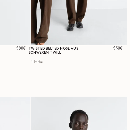
Normaler
580€
Normale
550€
TWISTED BELTED HOSE AUS
SCHWEREM TWILL
Preis
Preis
1 Farbe