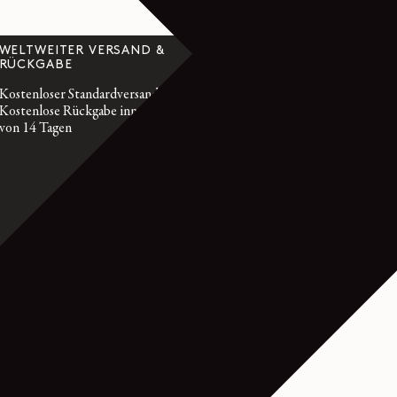
WELTWEITER VERSAND &
KUNDENBETR
RÜCKGABE
customerservice@l
Kostenloser Standardversand
Montag bis Freitag
Kostenlose Rückgabe innerhalb
GMT
von 14 Tagen
Frankreich: +33 1
International: +33