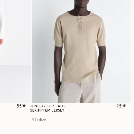
Normaler
550€
Normale
250€
HENLEY-SHIRT AUS
GERIPPTEM JERSEY
Preis
Preis
3 Farben