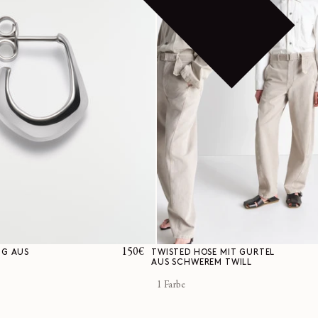
Normaler
150€
NG AUS
TWISTED HOSE MIT GÜRTEL
AUS SCHWEREM TWILL
Preis
1 Farbe