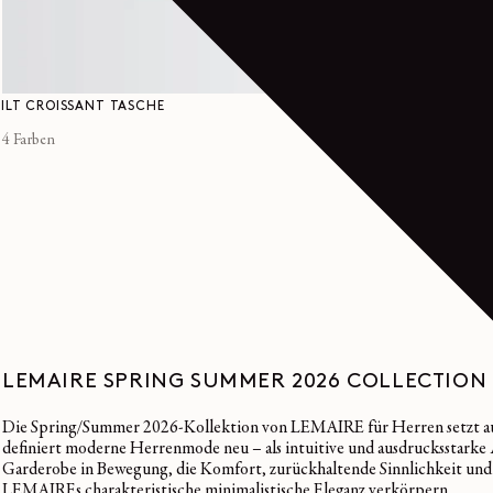
Normaler
440€
FILT CROISSANT TASCHE
HENLEY-SHIRT AUS
GERIPPTEM JERSEY
Preis
4 Farben
3 Farben
LEMAIRE SPRING SUMMER 2026 COLLECTION
Die Spring/Summer 2026-Kollektion von LEMAIRE für Herren setzt auf f
definiert moderne Herrenmode neu – als intuitive und ausdrucksstarke Ar
Garderobe in Bewegung, die Komfort, zurückhaltende Sinnlichkeit und s
LEMAIREs charakteristische minimalistische Eleganz verkörpern.