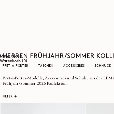
DIREKT
ZUM
INHALT
HERREN FRÜHJAHR/SOMMER KOLLE
Menu
Close
0
Warenkorb
(0)
Artikel
PRÊT-À-PORTER
TASCHEN
ACCESSOIRES
SCHMUCK
Prêt-à-Porter-Modelle, Accessoires und Schuhe aus der LE
Frühjahr/Sommer 2026 Kollektion.
FILTER