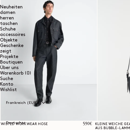
Neuheiten
damen
herren
taschen
Schuhe
accessoires
Objekte
Geschenke
zeigt
Projekte
Boutiquen
Über uns
0
Warenkorb
(0)
Artikel
Suche
Konto
Wishlist
Frankreich (EUR €)
Deutsch
Normaler
590€
TWISTED WORKWEAR HOSE
KLEINE WEICHE GE
AUS BUBBLE-LAMM
Preis