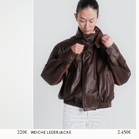
Normaler
220€
Normaler
2.450€
WEICHE LEDERJACKE
Preis
Preis