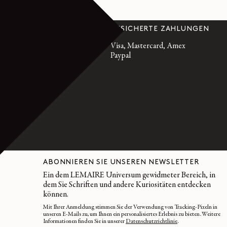
EUUNG
GESICHERTE ZAHLUNGEN
emaire.fr
Visa, Mastercard, Amex
, 10 bis 19 Uhr
Paypal
 72 95 21 21
 9 74 75 58 58
ABONNIEREN SIE UNSEREN NEWSLETTER
Ein dem LEMAIRE Universum gewidmeter Bereich, in
dem Sie Schriften und andere Kuriositäten entdecken
können.
Mit Ihrer Anmeldung stimmen Sie der Verwendung von Tracking-Pixeln in
unseren E-Mails zu, um Ihnen ein personalisiertes Erlebnis zu bieten. Weitere
Informationen finden Sie in unserer
Datenschutzrichtlinie
.