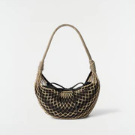
KUNDENBETREUUNG
customerservice@lemaire.fr
Montag bis Freitag, 10 bis 19 Uhr
GMT
Frankreich: +33 1 72 95 21 21
International: +33 9 74 75 58 58
GESICHERTE ZAHLUNGEN
Visa, Mastercard, Amex
Paypal
STARTSEITE
/
KOLLEKTIONS-LANDINGPAGE TASCHEN
ABONNIEREN SIE UNSEREN NEWSLETTER
Ein dem LEMAIRE Universum gewidmeter Bereich, in dem Sie