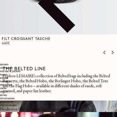
FILT CROISSANT TASCHE
Normaler
440€
Preis
damen
THE BELTED LINE
neuheiten
mäntel & jacken
hosen
Explore LEMAIRE's collection of Belted bags including the Belted
kleider
Baguette, the Belted Hobo, the Berlingot Hobo, the Belted Tote
hemden
oberteilen
and the Flag Hobo – available in different shades of suede, soft
röcke
grained, and paper lux leather.
denim
jersey
strickwaren
geschenke
alle anzeigen
Neuheiten Prêt-à-Porter für Damen