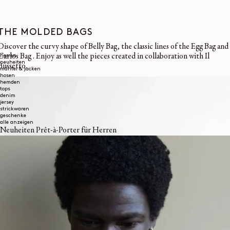
THE MOLDED BAGS
Discover the curvy shape of Belly Bag, the classic lines of the Egg Bag and
Carlos Bag . Enjoy as well the pieces created in collaboration with Il
herren
neuheiten
Bussetto.
mäntel & jacken
hosen
hemden
tops
denim
jersey
strickwaren
geschenke
alle anzeigen
Neuheiten Prêt-à-Porter für Herren