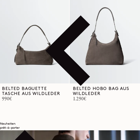
BELTED BAGUETTE
BELTED HOBO BAG AUS
TASCHE AUS WILDLEDER
WILDLEDER
Normaler
990€
Normaler
1.290€
Preis
Preis
Neuheiten
prêt-à-porter