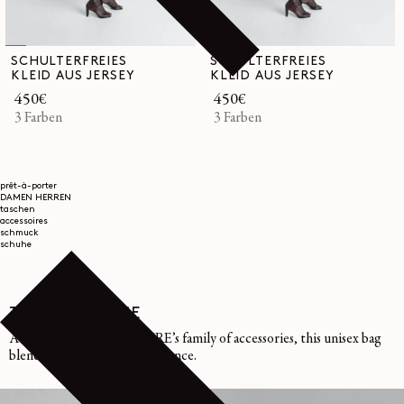
SCHULTERFREIES
SCHULTERFREIES
KLEID AUS JERSEY
KLEID AUS JERSEY
Normaler
450€
Normaler
450€
Preis
3 Farben
Preis
3 Farben
prêt-à-porter
DAMEN
HERREN
taschen
accessoires
schmuck
schuhe
THE GEAR LINE
A new addition to LEMAIRE’s family of accessories, this unisex bag
blends functionality and elegance.