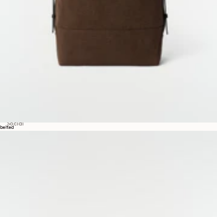
Über uns
LEMAIRE
BOUTIQUEN
Hilfe
VERSAND & LIEFERUNGEN
KUNDENBETREUUNG
FAQ
RÜCKGABEANFRAGE
WIDERRUFSRECHT
RÜCKVERFOLGBARKEIT
Social
belted
INSTAGRAM
SPOTIFY
RED
WEIBO
LINKEDIN
PINTEREST
FACEBOOK
YOUTUBE
Rechtliches
ALLGEMEINE GESCHÄFTSBEDINGUNGEN
DATENSCHUTZERKLÄRUNG
RECHTLICHE HINWEISE
GLEICHSTELLUNGSINDEX