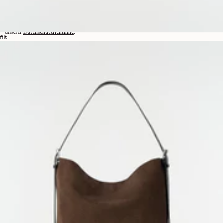
Schriften und andere Kuriositäten entdecken können.
Mit Ihrer Anmeldung stimmen Sie der Verwendung von Tracking-Pixeln in unseren E-Mails
zu, um Ihnen ein personalisiertes Erlebnis zu bieten. Weitere Informationen finden Sie in
unserer
Datenschutzrichtlinie
.
filt
E-MAIL