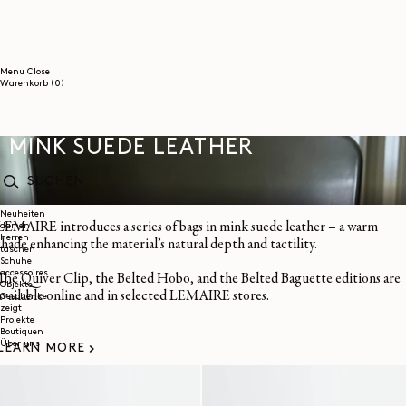
DIREKT
ZUM
INHALT
Menu
Close
0
Warenkorb
(0)
Artikel
MINK SUEDE LEATHER
SUCHEN
Neuheiten
LEMAIRE introduces a series of bags in mink suede leather – a warm
damen
herren
shade enhancing the material’s natural depth and tactility.
taschen
Schuhe
accessoires
The Quiver Clip, the Belted Hobo, and the Belted Baguette editions are
Objekte
available online and in selected LEMAIRE stores.
Geschenke
zeigt
Projekte
Boutiquen
Über uns
LEARN MORE