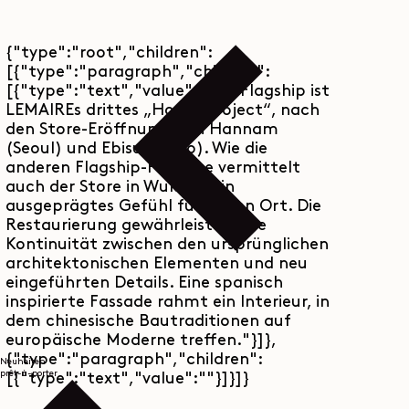
{"type":"root","children":
[{"type":"paragraph","children":
[{"type":"text","value":"Das Flagship ist
LEMAIREs drittes „House Project“, nach
den Store-Eröffnungen in Hannam
(Seoul) und Ebisu (Tokio). Wie die
anderen Flagship-Projekte vermittelt
auch der Store in Wukang ein
ausgeprägtes Gefühl für seinen Ort. Die
Restaurierung gewährleistet eine
Kontinuität zwischen den ursprünglichen
architektonischen Elementen und neu
eingeführten Details. Eine spanisch
inspirierte Fassade rahmt ein Interieur, in
dem chinesische Bautraditionen auf
europäische Moderne treffen."}]},
{"type":"paragraph","children":
Neuheiten
prêt-à-porter
[{"type":"text","value":""}]}]}