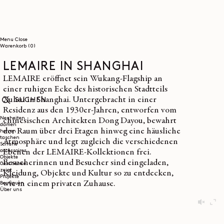
DIREKT
ZUM
INHALT
Menu
Close
0
Warenkorb
(0)
Artikel
LEMAIRE IN SHANGHAI
LEMAIRE eröffnet sein Wukang-Flagship an
einer ruhigen Ecke des historischen Stadtteils
Xuhui in Shanghai. Untergebracht in einer
Residenz aus den 1930er-Jahren, entworfen vom
SUCHEN
Neuheiten
chinesischen Architekten Dong Dayou, bewahrt
damen
der Raum über drei Etagen hinweg eine häusliche
herren
taschen
Atmosphäre und legt zugleich die verschiedenen
Schuhe
accessoires
Ebenen der LEMAIRE-Kollektionen frei.
Objekte
Besucherinnen und Besucher sind eingeladen,
Geschenke
zeigt
Kleidung, Objekte und Kultur so zu entdecken,
Projekte
wie in einem privaten Zuhause.
Boutiquen
Über uns