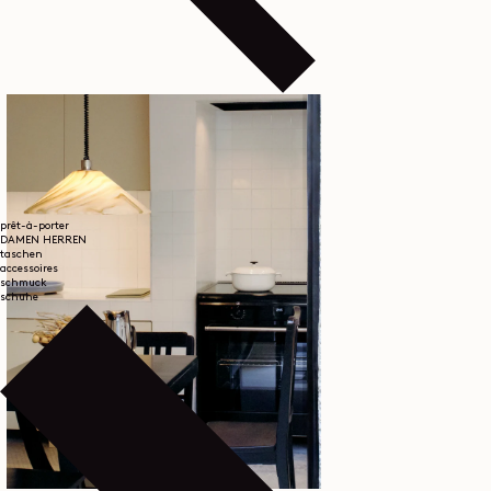
prêt-à-porter
DAMEN
HERREN
taschen
accessoires
schmuck
schuhe