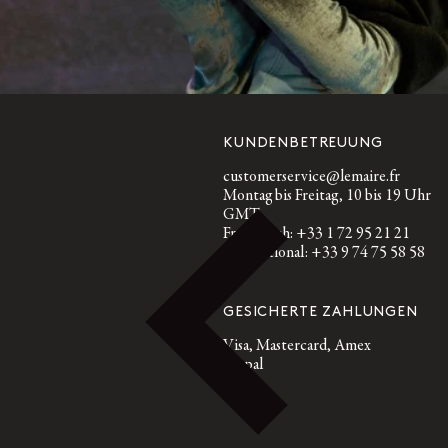
RÜCKGABE
Kostenloser Standardversand
Kostenlose Rückgabe innerhalb
von 14 Tagen
KUNDENBETREUUNG
customerservice@lemaire.fr
Montag bis Freitag, 10 bis 19 Uhr
GMT
Frankreich: +33 1 72 95 21 21
International: +33 9 74 75 58 58
GESICHERTE ZAHLUNGEN
Visa, Mastercard, Amex
Paypal