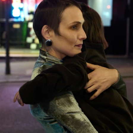
Französisches Radio, die Siebzigerjahre, Frauenstimmen
und Unbeschwertheit.
Musik- und Klanggestaltung von Souleymane Said
ZWEITER STOCK
von Huanlü
Flüsternde Erinnerungen wachsen im Dachgeschoss.
Shanghai-Radio- und Fernsehsendungen, Echos
chinesischer Instrumente und klangliche Texturen.
LISTEN ON NTS
WELTWEITER VERSAND &
DIENSTLEISTUNGEN