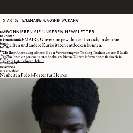
STARTSEITE
/
LEMAIRE FLAGSHIP WUKANG
ABONNIEREN SIE UNSEREN NEWSLETTER
herren
neuheiten
Ein dem LEMAIRE Universum gewidmeter Bereich, in dem Sie
mäntel & jacken
hosen
Schriften und andere Kuriositäten entdecken können.
hemden
tops
Mit Ihrer Anmeldung stimmen Sie der Verwendung von Tracking-Pixeln in unseren E-Mails
denim
zu, um Ihnen ein personalisiertes Erlebnis zu bieten. Weitere Informationen finden Sie in
jersey
unserer
Datenschutzrichtlinie
.
strickwaren
geschenke
alle anzeigen
Neuheiten Prêt-à-Porter für Herren
E-MAIL