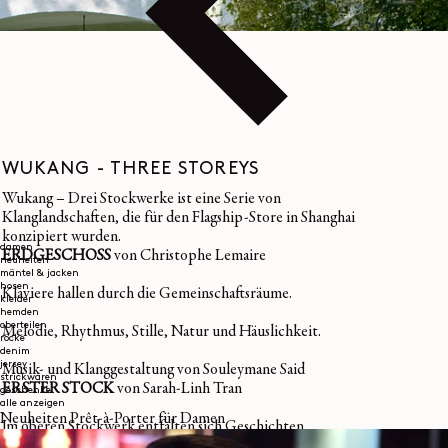
WUKANG - THREE STOREYS
Wukang – Drei Stockwerke ist eine Serie von
Klanglandschaften, die für den Flagship-Store in Shanghai
konzipiert wurden.
damen
ERDGESCHOSS
von Christophe Lemaire
neuheiten
mäntel & jacken
hosen
Klaviere hallen durch die Gemeinschaftsräume.
kleider
hemden
oberteilen
Melodie, Rhythmus, Stille, Natur und Häuslichkeit.
röcke
denim
jersey
Musik- und Klanggestaltung von Souleymane Said
strickwaren
ERSTER STOCK
von Sarah-Linh Tran
geschenke
alle anzeigen
Neuheiten Prêt-à-Porter für Damen
Im oberen Stockwerk entfalten sich Geschichten,
getragen von einer Vielzahl von Stimmen.