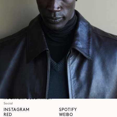
Über uns
LEMAIRE
BOUTIQUEN
Hilfe
VERSAND & LIEFERUNGEN
KUNDENBETREUUNG
FAQ
RÜCKGABEANFRAGE
WIDERRUFSRECHT
RÜCKVERFOLGBARKEIT
Social
INSTAGRAM
SPOTIFY
RED
WEIBO