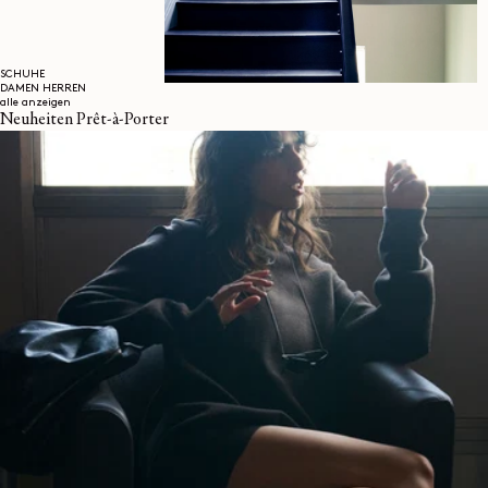
SCHUHE
DAMEN
HERREN
alle anzeigen
Neuheiten Prêt-à-Porter
Möbel der Bossche School, der Wiener Secession
sowie von Enzo Mari und Carla Venosta stehen
neben Stücken aus lokalen Vintage-Märkten, die
von einem Shanghaier Kunsttischler restauriert
wurden. Die Keramikerin Li Qing hat eigens für
den Store eine Serie von Objekten geschaffen, die
in der Küche präsentiert werden und für den
täglichen Gebrauch gedacht sind. Der umliegende
Garten belebt das Grundstück neu und verlängert
das Gefühl von Ruhe und Gelassenheit.