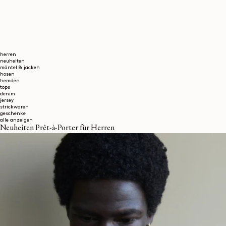
herren
neuheiten
mäntel & jacken
hosen
hemden
tops
denim
jersey
strickwaren
geschenke
alle anzeigen
Neuheiten Prêt-à-Porter für Herren