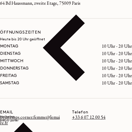
64 Bd Haussmann, zweite Etage, 75009 Paris
ÖFFNUNGSZEITEN
Heute bis 20 Uhr geöffnet
MONTAG
10 Uhr - 20 Uhr
DIENSTAG
10 Uhr - 20 Uhr
MITTWOCH
10 Uhr - 20 Uhr
DONNERSTAG
10 Uhr - 20 Uhr
FREITAG
10 Uhr - 20 Uhr
SAMSTAG
10 Uhr - 20 Uhr
EMAIL
Telefon
Neuheiten
printemps.corner.femme@lemai
+33 6 07 12 00 54
prêt-à-porter
re.fr