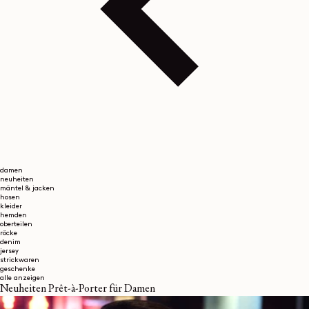
damen
neuheiten
mäntel & jacken
hosen
kleider
hemden
oberteilen
röcke
denim
jersey
strickwaren
geschenke
alle anzeigen
Neuheiten Prêt-à-Porter für Damen