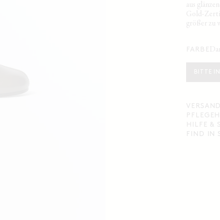
aus glänze
Gold-Zerti
größer zu 
d
FARBE
BITTE I
VERSAND
PFLEGEH
HILFE &
FIND IN