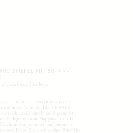
IC STIEFEL MIT 80-MM-
Z
s pflanzlich gegerbtes leder
BUNG
DETAILS
MATERIAL & PFLEGE
Anatomic ist das Sinnbild der LEMAIRE
 Sie zeichnet sich durch ihre abgerundete
 die Einlegesohlen aus Nappaleder aus. Die
d leicht und ergonomisch und bieten viel
eiheit. Dieses Paar hochhackiger Stiefel ist