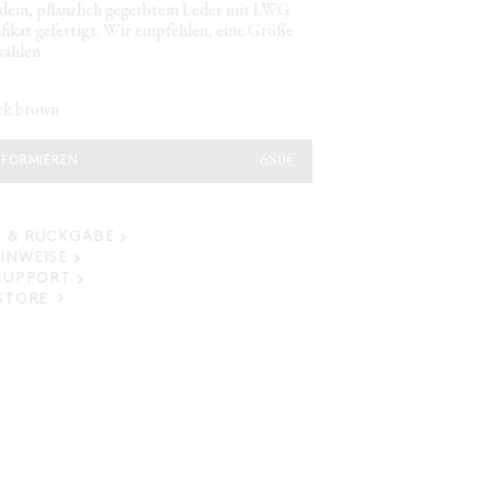
ndem, pflanzlich gegerbtem Leder mit LWG
fikat gefertigt. Wir empfehlen, eine Größe
wählen.
ark brown
NORMALER
680€
NFORMIEREN
PREIS
 & RÜCKGABE
INWEISE
 SUPPORT
 STORE