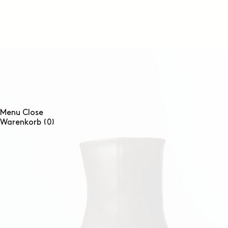
DIREKT
ZUM
INHALT
Menu
Close
0
Warenkorb
(0)
Artikel