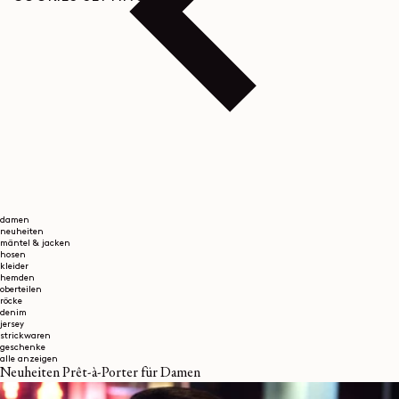
damen
neuheiten
mäntel & jacken
hosen
kleider
hemden
oberteilen
röcke
denim
jersey
strickwaren
geschenke
alle anzeigen
Neuheiten Prêt-à-Porter für Damen