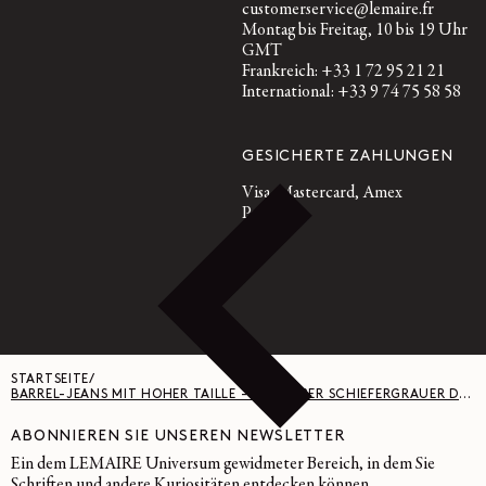
customerservice@lemaire.fr
Montag bis Freitag, 10 bis 19 Uhr
GMT
Frankreich: +33 1 72 95 21 21
International: +33 9 74 75 58 58
GESICHERTE ZAHLUNGEN
Visa, Mastercard, Amex
Paypal
STARTSEITE
/
BARREL-JEANS MIT HOHER TAILLE - SCHWERER SCHIEFERGRAUER DENIM - SLATE
ABONNIEREN SIE UNSEREN NEWSLETTER
Ein dem LEMAIRE Universum gewidmeter Bereich, in dem Sie
Schriften und andere Kuriositäten entdecken können.