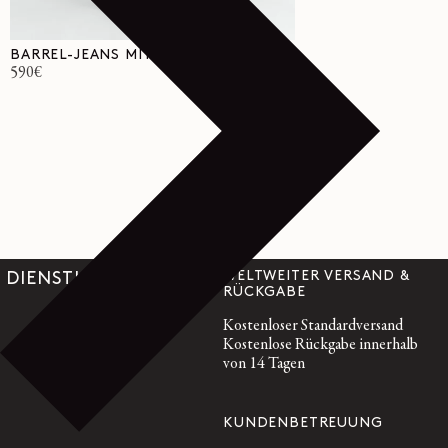
BARREL-JEANS MIT HOHER TAILLE
Normaler
590€
Preis
WELTWEITER VERSAND &
DIENSTLEISTUNGEN
RÜCKGABE
Kostenloser Standardversand
Kostenlose Rückgabe innerhalb
von 14 Tagen
KUNDENBETREUUNG