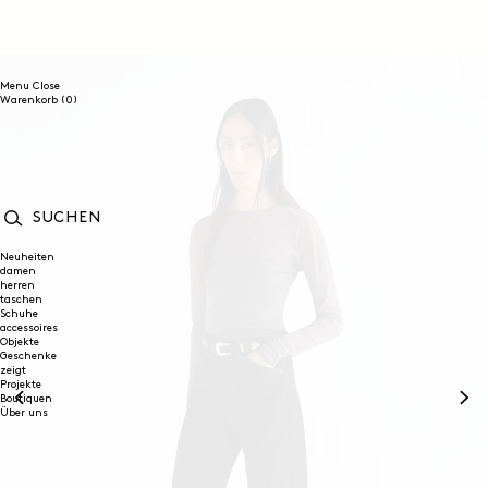
DIREKT
ZUM
INHALT
Menu
Close
0
Warenkorb
(0)
Artikel
SUCHEN
Neuheiten
damen
herren
taschen
Schuhe
accessoires
Objekte
Geschenke
zeigt
Projekte
Boutiquen
Über uns