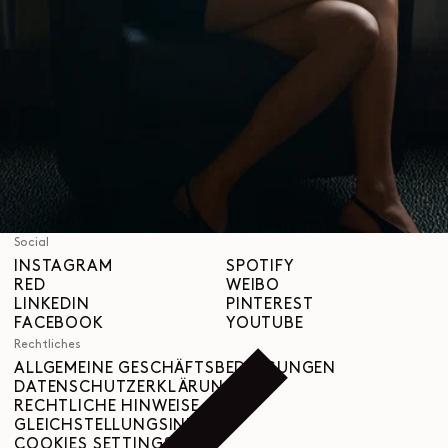
Über uns
LEMAIRE
BOUTIQUEN
Hilfe
VERSAND & LIEFERUNGEN
KUNDENBETREUUNG
FAQ
RÜCKGABEANFRAGE
WIDERRUFSRECHT
RÜCKVERFOLGBARKEIT
Social
INSTAGRAM
SPOTIFY
RED
WEIBO
LINKEDIN
PINTEREST
FACEBOOK
YOUTUBE
Rechtliches
ALLGEMEINE GESCHÄFTSBEDINGUNGEN
DATENSCHUTZERKLÄRUNG
RECHTLICHE HINWEISE
GLEICHSTELLUNGSINDEX
COOKIES SETTINGS