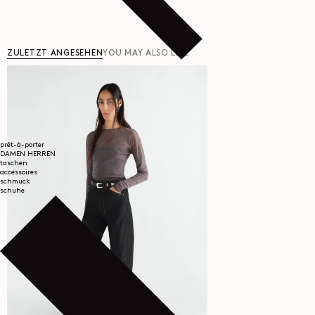
ZULETZT ANGESEHEN
YOU MAY ALSO LIKE
prêt-à-porter
DAMEN
HERREN
taschen
accessoires
schmuck
schuhe