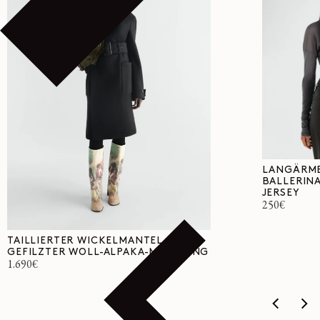
LANGÄRME
BALLERINA
JERSEY
Normaler
250€
Preis
TAILLIERTER WICKELMANTEL AUS
GEFILZTER WOLL-ALPAKA-MISCHUNG
Normaler
1.690€
Preis