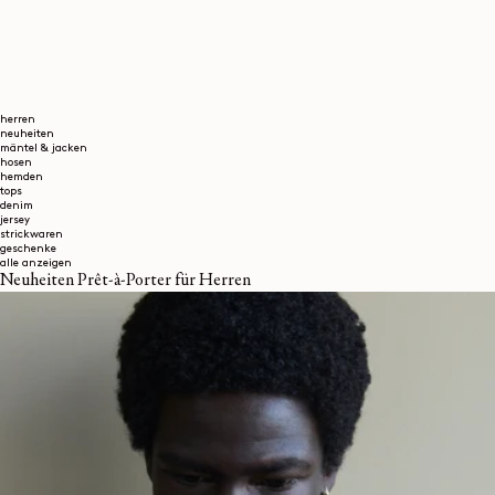
herren
neuheiten
mäntel & jacken
hosen
hemden
tops
denim
jersey
strickwaren
geschenke
alle anzeigen
Neuheiten Prêt-à-Porter für Herren