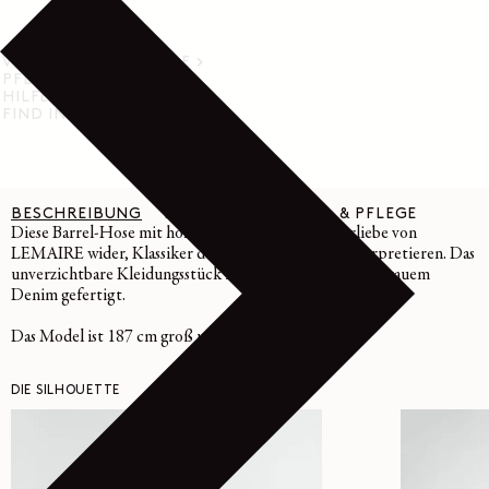
VERSAND & RÜCKGABE
PFLEGEHINWEISE
HILFE & SUPPORT
FIND IN STORE
BESCHREIBUNG
DETAILS
MATERIAL & PFLEGE
Diese Barrel-Hose mit hoher Taille spiegelt die Vorliebe von
LEMAIRE wider, Klassiker der Workwear neu zu interpretieren. Das
unverzichtbare Kleidungsstück ist aus dickem, schiefergrauem
Denim gefertigt.
Das Model ist 187 cm groß und trägt Größe 48 (M).
DIE SILHOUETTE