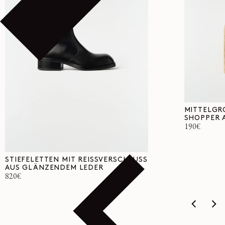
MITTELGRO
SHOPPER 
Normaler
190€
Preis
STIEFELETTEN MIT REISSVERSCHLUSS
AUS GLÄNZENDEM LEDER
Normaler
820€
Preis