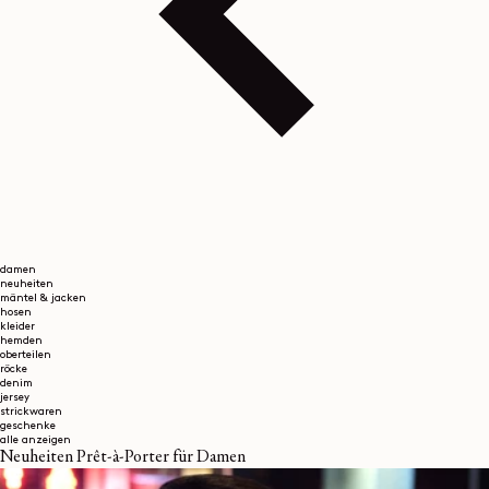
damen
neuheiten
mäntel & jacken
hosen
kleider
hemden
oberteilen
röcke
denim
jersey
strickwaren
geschenke
alle anzeigen
Neuheiten Prêt-à-Porter für Damen