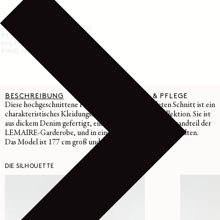
VERSAND & RÜCKGABE
PFLEGEHINWEISE
HILFE & SUPPORT
FIND IN STORE
BESCHREIBUNG
DETAILS
MATERIAL & PFLEGE
Diese hochgeschnittene Hose mit ihrem abgerundeten Schnitt ist ein
charakteristisches Kleidungsstück der LEMAIRE-Kollektion. Sie ist
aus dickem Denim gefertigt, einem unverzichtbaren Bestandteil der
LEMAIRE-Garderobe, und in einem tiefen Indigoblau gehalten.
Das Model ist 177 cm groß und trägt Größe 36 (S).
DIE SILHOUETTE