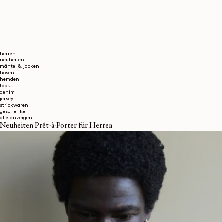
herren
neuheiten
mäntel & jacken
hosen
hemden
tops
denim
jersey
strickwaren
geschenke
alle anzeigen
Neuheiten Prêt-à-Porter für Herren