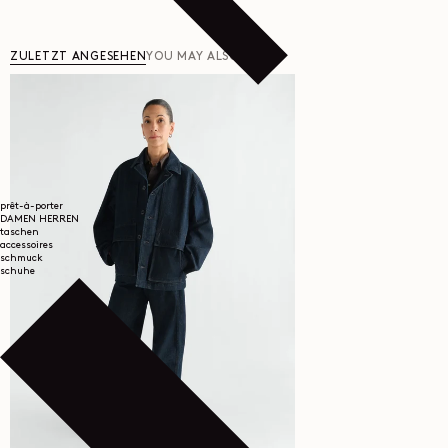
ZULETZT ANGESEHEN
YOU MAY ALSO LIKE
prêt-à-porter
DAMEN
HERREN
taschen
accessoires
schmuck
schuhe