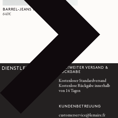
BARREL-JEANS MIT HOHER TAILLE
Normaler
640€
Preis
WELTWEITER VERSAND &
DIENSTLEISTUNGEN
RÜCKGABE
Kostenloser Standardversand
Kostenlose Rückgabe innerhalb
von 14 Tagen
KUNDENBETREUUNG
customerservice@lemaire.fr