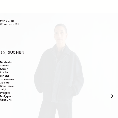
DIREKT
ZUM
INHALT
Menu
Close
0
Warenkorb
(0)
Artikel
SUCHEN
Neuheiten
damen
herren
taschen
Schuhe
accessoires
Objekte
Geschenke
zeigt
Projekte
Boutiquen
Über uns