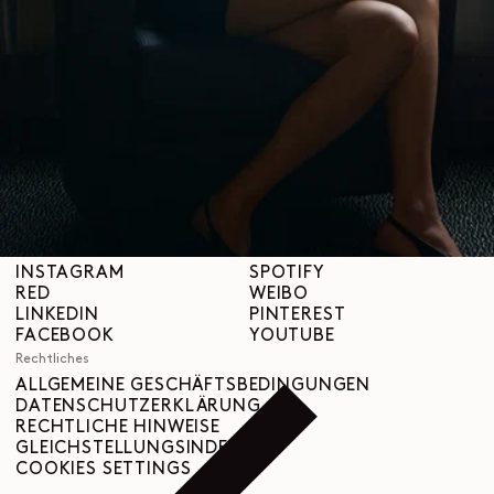
Über uns
LEMAIRE
BOUTIQUEN
Hilfe
VERSAND & LIEFERUNGEN
KUNDENBETREUUNG
FAQ
RÜCKGABEANFRAGE
WIDERRUFSRECHT
RÜCKVERFOLGBARKEIT
Social
INSTAGRAM
SPOTIFY
RED
WEIBO
LINKEDIN
PINTEREST
FACEBOOK
YOUTUBE
Rechtliches
ALLGEMEINE GESCHÄFTSBEDINGUNGEN
DATENSCHUTZERKLÄRUNG
RECHTLICHE HINWEISE
GLEICHSTELLUNGSINDEX
COOKIES SETTINGS