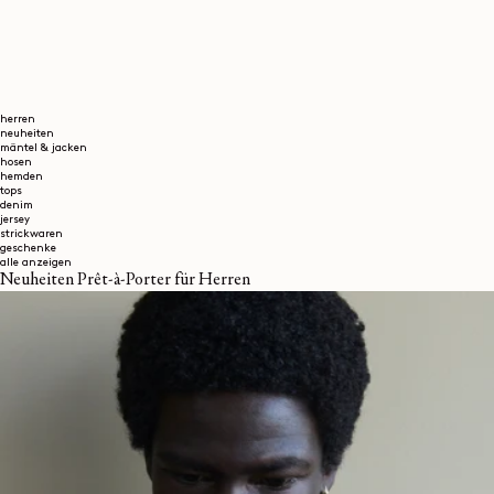
herren
neuheiten
mäntel & jacken
hosen
hemden
tops
denim
jersey
strickwaren
geschenke
alle anzeigen
Neuheiten Prêt-à-Porter für Herren