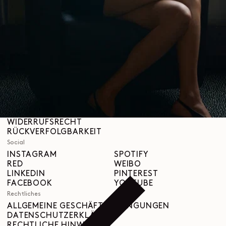
Über uns
LEMAIRE
BOUTIQUEN
Hilfe
VERSAND & LIEFERUNGEN
KUNDENBETREUUNG
FAQ
RÜCKGABEANFRAGE
WIDERRUFSRECHT
RÜCKVERFOLGBARKEIT
Social
INSTAGRAM
SPOTIFY
RED
WEIBO
LINKEDIN
PINTEREST
FACEBOOK
YOUTUBE
Rechtliches
ALLGEMEINE GESCHÄFTSBEDINGUNGEN
DATENSCHUTZERKLÄRUNG
RECHTLICHE HINWEISE