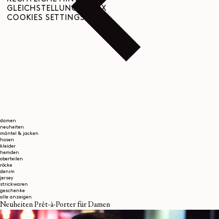
GLEICHSTELLUNGSINDEX
COOKIES SETTINGS
damen
neuheiten
mäntel & jacken
hosen
kleider
hemden
oberteilen
röcke
denim
jersey
strickwaren
geschenke
alle anzeigen
Neuheiten Prêt-à-Porter für Damen