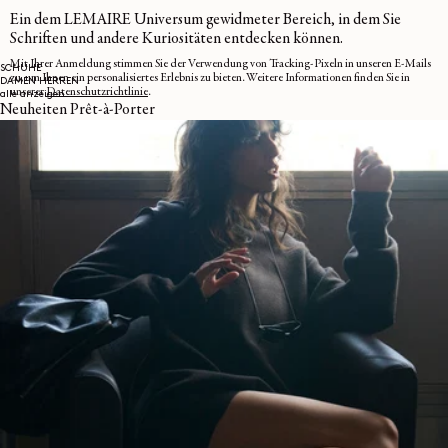
Ein dem LEMAIRE Universum gewidmeter Bereich, in dem Sie
Schriften und andere Kuriositäten entdecken können.
Mit Ihrer Anmeldung stimmen Sie der Verwendung von Tracking-Pixeln in unseren E-Mails
SCHUHE
zu, um Ihnen ein personalisiertes Erlebnis zu bieten. Weitere Informationen finden Sie in
DAMEN
HERREN
unserer
Datenschutzrichtlinie
.
alle anzeigen
Neuheiten Prêt-à-Porter
E-MAIL