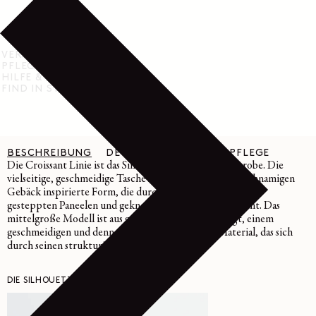
VERSAND & RÜCKGABE
PFLEGEHINWEISE
HILFE & SUPPORT
FIND IN STORE
BESCHREIBUNG
DETAILS
MATERIAL & PFLEGE
Die Croissant Linie ist das Sinnbild der Lemaire Garderobe. Die
vielseitige, geschmeidige Tasche zeigt eine von dem gleichnamigen
Gebäck inspirierte Form, die durch eine Kombination aus
gesteppten Paneelen und geknoteten Elementen entsteht. Das
mittelgroße Modell ist aus genarbtem Leder gefertigt, einem
geschmeidigen und dennoch widerstandsfähigen Material, das sich
durch seinen strukturierten Look auszeichnet.
DIE SILHOUETTE