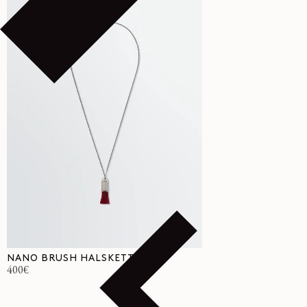
NANO BRUSH HALSKETTE
Normaler
400€
Preis