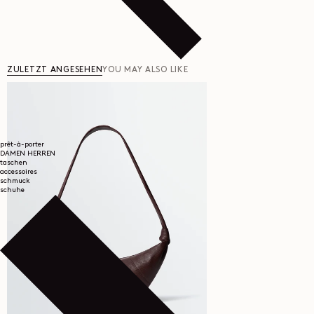
ZULETZT ANGESEHEN
YOU MAY ALSO LIKE
prêt-à-porter
DAMEN
HERREN
taschen
accessoires
schmuck
schuhe