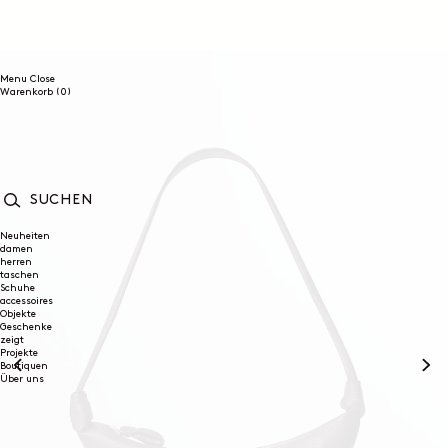
DIREKT
ZUM
INHALT
Menu
Close
0
Warenkorb
(0)
Artikel
SUCHEN
Neuheiten
damen
herren
taschen
Schuhe
accessoires
Objekte
Geschenke
zeigt
Projekte
Boutiquen
Über uns