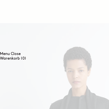
DIREKT
ZUM
INHALT
Menu
Close
0
Warenkorb
(0)
Artikel