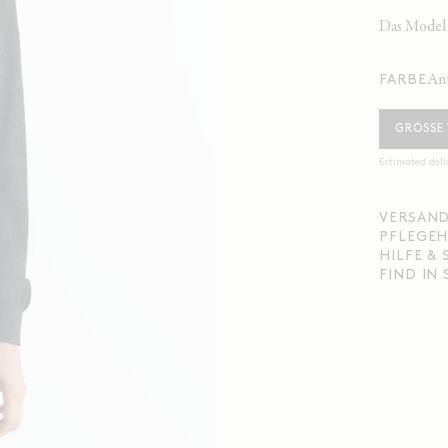
Das Model 
a
FARBE
GRÖSSE
Estimated deli
VERSAND
PFLEGEH
HILFE &
FIND IN