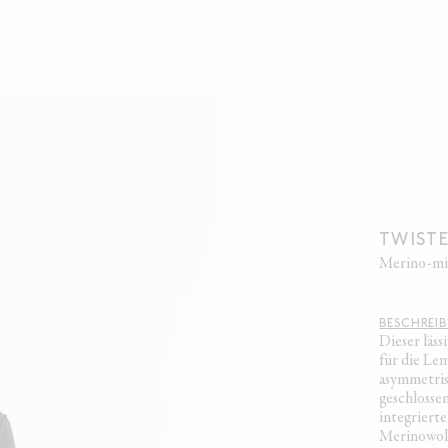
TWIST
merino-m
BESCHREI
Dieser läss
für die Le
asymmetris
geschlossen
integrierte
Merinowoll