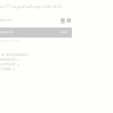
ist 177 cm groß und trägt Größe 36 (S).
nthracite
NORMALER
490€
 WÄHLEN
PREIS
very date: 10/08
 & RÜCKGABE
INWEISE
 SUPPORT
 STORE