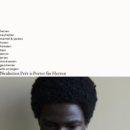
herren
neuheiten
mäntel & jacken
hosen
hemden
tops
denim
jersey
strickwaren
geschenke
alle anzeigen
Neuheiten Prêt-à-Porter für Herren