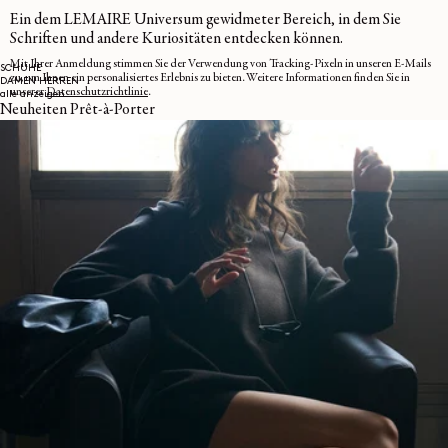
Ein dem LEMAIRE Universum gewidmeter Bereich, in dem Sie
Schriften und andere Kuriositäten entdecken können.
Mit Ihrer Anmeldung stimmen Sie der Verwendung von Tracking-Pixeln in unseren E-Mails
SCHUHE
zu, um Ihnen ein personalisiertes Erlebnis zu bieten. Weitere Informationen finden Sie in
DAMEN
HERREN
unserer
Datenschutzrichtlinie
.
alle anzeigen
Neuheiten Prêt-à-Porter
E-MAIL