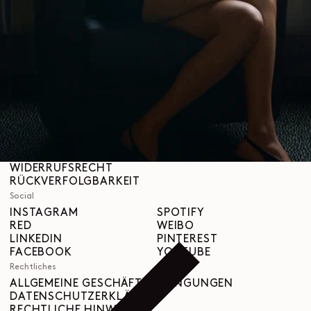
Über uns
LEMAIRE
BOUTIQUEN
Hilfe
VERSAND & LIEFERUNGEN
KUNDENBETREUUNG
FAQ
RÜCKGABEANFRAGE
WIDERRUFSRECHT
RÜCKVERFOLGBARKEIT
Social
INSTAGRAM
SPOTIFY
RED
WEIBO
LINKEDIN
PINTEREST
FACEBOOK
YOUTUBE
Rechtliches
ALLGEMEINE GESCHÄFTSBEDINGUNGEN
DATENSCHUTZERKLÄRUNG
RECHTLICHE HINWEISE