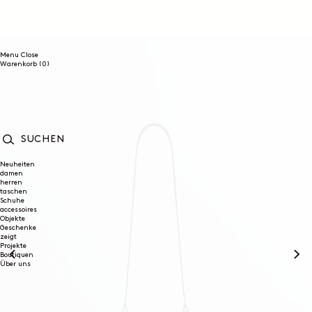
DIREKT
ZUM
INHALT
Menu
Close
0
Warenkorb
(0)
Artikel
SUCHEN
Neuheiten
damen
herren
taschen
Schuhe
accessoires
Objekte
Geschenke
zeigt
Projekte
Boutiquen
Über uns