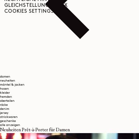
GLEICHSTELLUNGSINDEX
COOKIES SETTINGS
damen
neuheiten
mäntel & jacken
hosen
kleider
hemden
oberteilen
röcke
denim
jersey
strickwaren
geschenke
alle anzeigen
Neuheiten Prêt-à-Porter für Damen