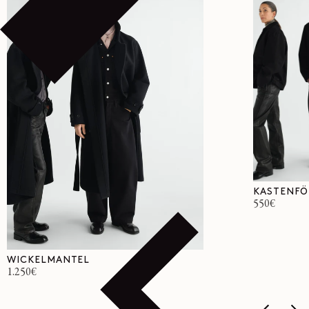
KASTENFÖ
Normaler
550€
Preis
WICKELMANTEL
Normaler
1.250€
Preis