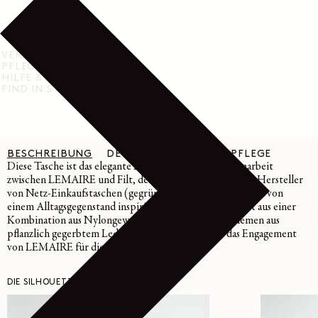
VERSAND & RÜCKGABE
PFLEGEHINWEISE
HILFE & SUPPORT
FIND IN STORE
BESCHREIBUNG
DETAILS
MATERIAL & PFLEGE
Diese Tasche ist das elegante Ergebnis einer Zusammenarbeit
zwischen LEMAIRE und Filt, dem ältesten französischen Hersteller
von Netz-Einkaufstaschen (gegründet 1860), und lässt sich von
einem Alltagsgegenstand inspirieren. Die Mini-Tasche ist aus einer
Kombination aus Nylongewebe und einem Schulterriemen aus
pflanzlich gegerbtem Leder gefertigt und beweist das Engagement
von LEMAIRE für die Handwerkskunst.
DIE SILHOUETTE