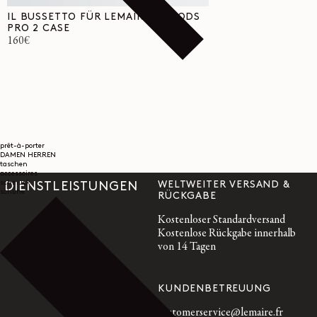
IL BUSSETTO FÜR LEMAIRE AIRPODS
PRO 2 CASE
Normaler
160€
Preis
prêt-à-porter
DAMEN
HERREN
taschen
accessoires
schmuck
WELTWEITER VERSAND &
DIENSTLEISTUNGEN
schuhe
RÜCKGABE
Kostenloser Standardversand
Kostenlose Rückgabe innerhalb
von 14 Tagen
KUNDENBETREUUNG
customerservice@lemaire.fr