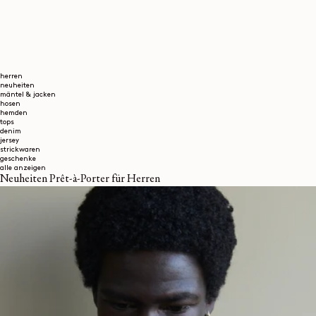
herren
neuheiten
mäntel & jacken
hosen
hemden
tops
denim
jersey
strickwaren
geschenke
alle anzeigen
Neuheiten Prêt-à-Porter für Herren