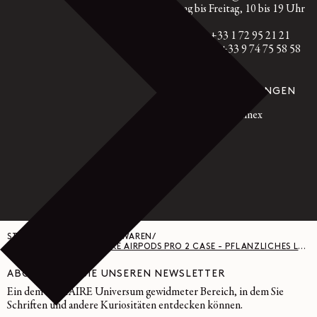
Montag bis Freitag, 10 bis 19 Uhr
GMT
Frankreich: +33 1 72 95 21 21
International: +33 9 74 75 58 58
GESICHERTE ZAHLUNGEN
Visa, Mastercard, Amex
Paypal
STARTSEITE
/
KLEINE LEDERWAREN
/
IL BUSSETTO FÜR LEMAIRE AIRPODS PRO 2 CASE - PFLANZLICHES LEDER - GRAPHITE
ABONNIEREN SIE UNSEREN NEWSLETTER
Ein dem LEMAIRE Universum gewidmeter Bereich, in dem Sie
Schriften und andere Kuriositäten entdecken können.