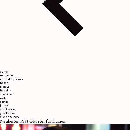
damen
neuheiten
mäntel & jacken
hosen
kleider
hemden
oberteilen
röcke
denim
jersey
strickwaren
geschenke
alle anzeigen
Neuheiten Prêt-à-Porter für Damen