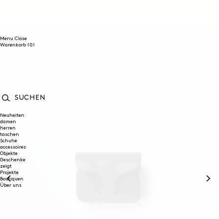
DIREKT
ZUM
INHALT
Menu
Close
0
Warenkorb
(0)
Artikel
SUCHEN
Neuheiten
damen
herren
taschen
Schuhe
accessoires
Objekte
Geschenke
zeigt
Projekte
Boutiquen
Über uns