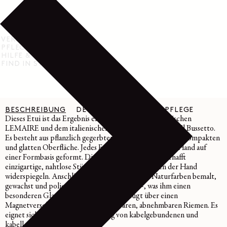
VERSAND & RÜCKGABE
PFLEGEHINWEISE
HILFE & SUPPORT
FIND IN STORE
BESCHREIBUNG
DETAILS
MATERIAL & PFLEGE
Dieses Etui ist das Ergebnis einer Zusammenarbeit zwischen
LEMAIRE und dem italienischen Lederwarenhersteller Il Bussetto.
Es besteht aus pflanzlich gegerbtem Rindsleder mit einer kompakten
und glatten Oberfläche. Jedes Etui wird vollständig von Hand auf
einer Formbasis geformt. Diese sorgfältige Technik schafft
einzigartige, nahtlose Stücke, die die Unebenheiten der Hand
widerspiegeln. Anschließend wird das Etui mit Naturfarben bemalt,
gewachst und poliert – ebenfalls von Hand –, was ihm einen
besonderen Glanz verleiht. Das Etui verfügt über einen
Magnetverschluss und einen verstellbaren, abnehmbaren Riemen. Es
eignet sich ideal zur Aufbewahrung von kabelgebundenen und
kabellosen Kopfhörern.