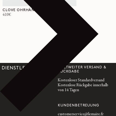
CLOVE OHRHÄNGER
Normaler
410€
Preis
WELTWEITER VERSAND &
DIENSTLEISTUNGEN
RÜCKGABE
Kostenloser Standardversand
Kostenlose Rückgabe innerhalb
von 14 Tagen
KUNDENBETREUUNG
customerservice@lemaire.fr