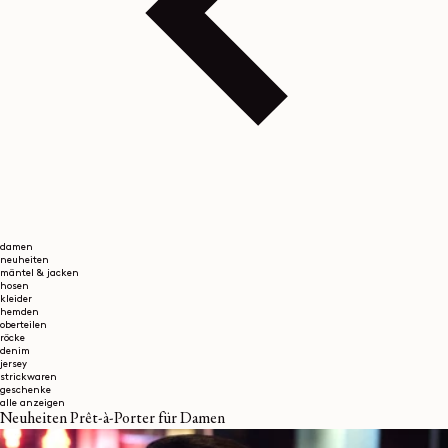
damen
neuheiten
mäntel & jacken
hosen
kleider
hemden
oberteilen
röcke
denim
jersey
strickwaren
geschenke
alle anzeigen
Neuheiten Prêt-à-Porter für Damen