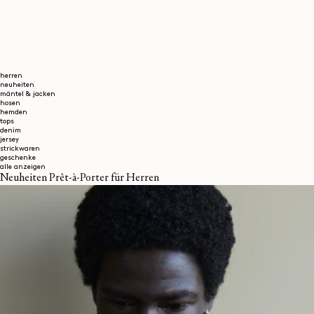
herren
neuheiten
mäntel & jacken
hosen
hemden
tops
denim
jersey
strickwaren
geschenke
alle anzeigen
Neuheiten Prêt-à-Porter für Herren