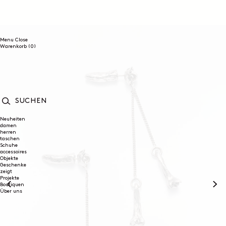
DIREKT
ZUM
INHALT
Menu
Close
0
Warenkorb
(0)
Artikel
SUCHEN
Neuheiten
damen
herren
taschen
Schuhe
accessoires
Objekte
Geschenke
zeigt
Projekte
Boutiquen
Über uns