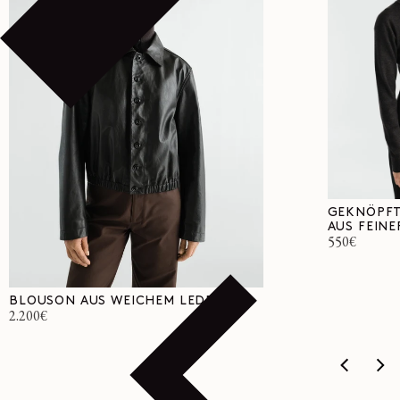
GEKNÖPFT
AUS FEINE
Normaler
550€
Preis
BLOUSON AUS WEICHEM LEDER
Normaler
2.200€
Preis