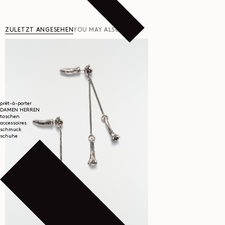
ZULETZT ANGESEHEN
YOU MAY ALSO LIKE
prêt-à-porter
DAMEN
HERREN
taschen
accessoires
schmuck
schuhe