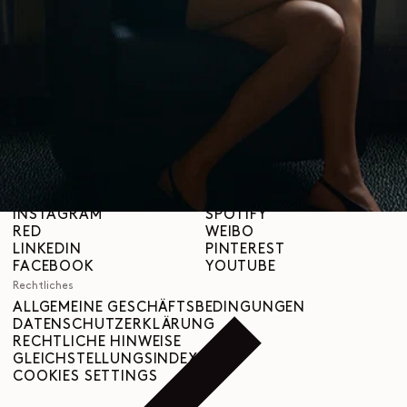
Über uns
LEMAIRE
BOUTIQUEN
Hilfe
VERSAND & LIEFERUNGEN
KUNDENBETREUUNG
FAQ
RÜCKGABEANFRAGE
WIDERRUFSRECHT
RÜCKVERFOLGBARKEIT
Social
INSTAGRAM
SPOTIFY
RED
WEIBO
LINKEDIN
PINTEREST
FACEBOOK
YOUTUBE
Rechtliches
ALLGEMEINE GESCHÄFTSBEDINGUNGEN
DATENSCHUTZERKLÄRUNG
RECHTLICHE HINWEISE
GLEICHSTELLUNGSINDEX
COOKIES SETTINGS