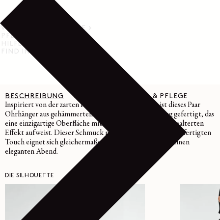
VERSAND & RÜCKGABE
PFLEGEHINWEISE
HILFE & SUPPORT
FIND IN STORE
BESCHREIBUNG
DETAILS
MATERIAL & PFLEGE
Inspiriert von der zarten Form von Gewürznelken, ist dieses Paar
Ohrhänger aus gehämmertem und patiniertem Messing gefertigt, das
eine einzigartige Oberfläche mit einem glänzenden und gealterten
Effekt aufweist. Dieser Schmuck mit seinem rohen, handgefertigten
Touch eignet sich gleichermaßen für den Alltag wie für einen
eleganten Abend.
DIE SILHOUETTE