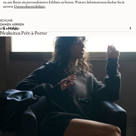
zu, um Ihnen ein personalisiertes Erlebnis zu bieten. Weitere Informationen finden Sie in
unserer
Datenschutzrichtlinie
.
SCHUHE
DAMEN
HERREN
E-MAIL
alle anzeigen
Neuheiten Prêt-à-Porter