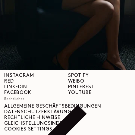
Über uns
LEMAIRE
BOUTIQUEN
Hilfe
VERSAND & LIEFERUNGEN
KUNDENBETREUUNG
FAQ
RÜCKGABEANFRAGE
WIDERRUFSRECHT
RÜCKVERFOLGBARKEIT
Social
INSTAGRAM
SPOTIFY
RED
WEIBO
LINKEDIN
PINTEREST
FACEBOOK
YOUTUBE
Rechtliches
ALLGEMEINE GESCHÄFTSBEDINGUNGEN
DATENSCHUTZERKLÄRUNG
RECHTLICHE HINWEISE
GLEICHSTELLUNGSINDEX
COOKIES SETTINGS