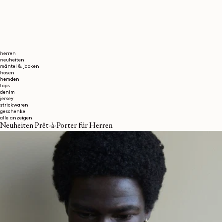
herren
neuheiten
mäntel & jacken
hosen
hemden
tops
denim
jersey
strickwaren
geschenke
alle anzeigen
Neuheiten Prêt-à-Porter für Herren