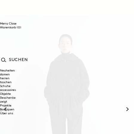
DIREKT
ZUM
INHALT
Menu
Close
0
Warenkorb
(0)
Artikel
SUCHEN
Neuheiten
damen
herren
taschen
Schuhe
accessoires
Objekte
Geschenke
zeigt
Projekte
Boutiquen
Über uns