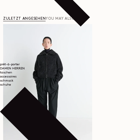
ZULETZT ANGESEHEN
YOU MAY ALSO LIKE
prêt-à-porter
DAMEN
HERREN
taschen
accessoires
schmuck
schuhe