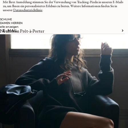
Mit Ihrer Anmeldung stimmen Sie der Verwendung von Tracking-Pixeln in unseren E-Mails
zu, um Ihnen ein personalisiertes Erlebnis zu bieten. Weitere Informationen finden Sie in
unserer
Datenschutzrichtlinie
.
SCHUHE
DAMEN
HERREN
alle anzeigen
E-MAIL
Neuheiten Prêt-à-Porter