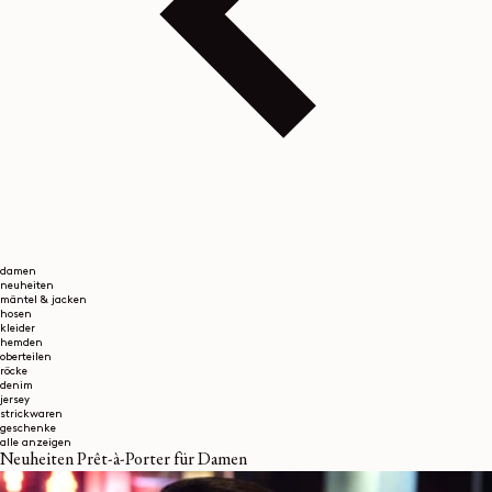
damen
neuheiten
mäntel & jacken
hosen
kleider
hemden
oberteilen
röcke
denim
jersey
strickwaren
geschenke
alle anzeigen
Neuheiten Prêt-à-Porter für Damen