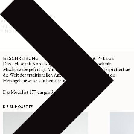
VERSAND & RÜCKGABE
PFLEGEHINWEISE
HILFE & SUPPORT
FIND IN STORE
BESCHREIBUNG
DETAILS
MATERIAL & PFLEGE
Diese Hose mit Kordelzug ist aus einem leichten Kaschmir-
Mischgewebe gefertigt. Mit ihrem Oversize-Schnitt interpretiert sie
die Welt der traditionellen Anzüge neu und repräsentiert die
Herangehensweise von Lemaire an einzigartige Eleganz.
Das Model ist 177 cm groß und trägt Größe 36 (S).
DIE SILHOUETTE