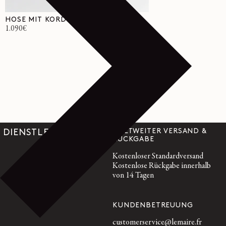
HOSE MIT KORDELZUG
Normaler
1.090€
Preis
WELTWEITER VERSAND &
DIENSTLEISTUNGEN
RÜCKGABE
Kostenloser Standardversand
Kostenlose Rückgabe innerhalb
von 14 Tagen
KUNDENBETREUUNG
customerservice@lemaire.fr