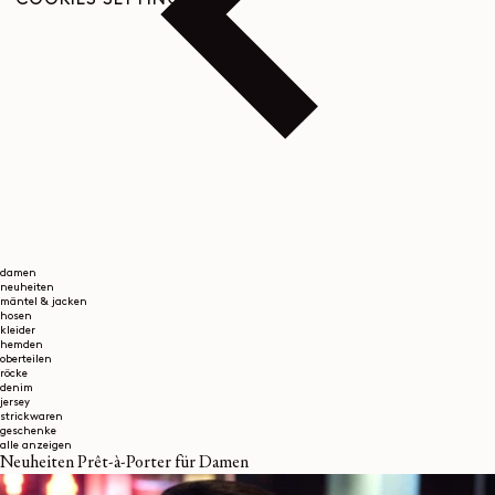
COOKIES SETTINGS
damen
neuheiten
mäntel & jacken
hosen
kleider
hemden
oberteilen
röcke
denim
jersey
strickwaren
geschenke
alle anzeigen
Neuheiten Prêt-à-Porter für Damen