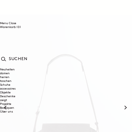
DIREKT
ZUM
INHALT
Menu
Close
0
Warenkorb
(0)
Artikel
SUCHEN
Neuheiten
damen
herren
taschen
Schuhe
accessoires
Objekte
Geschenke
zeigt
Projekte
Boutiquen
Über uns