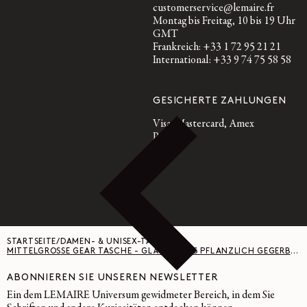
customerservice@lemaire.fr
Montag bis Freitag, 10 bis 19 Uhr
GMT
Frankreich: +33 1 72 95 21 21
International: +33 9 74 75 58 58
GESICHERTE ZAHLUNGEN
Visa, Mastercard, Amex
Paypal
STARTSEITE
/
DAMEN- & UNISEX-TASCHEN
/
MITTELGROSSE GEAR TASCHE - GLÄNZENDES PFLANZLICH GEGERBTES LEDER - DARK EGGPLANT
ABONNIEREN SIE UNSEREN NEWSLETTER
Ein dem LEMAIRE Universum gewidmeter Bereich, in dem Sie