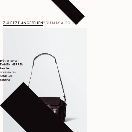
ZULETZT ANGESEHEN
YOU MAY ALSO LIKE
prêt-à-porter
DAMEN
HERREN
taschen
accessoires
schmuck
schuhe