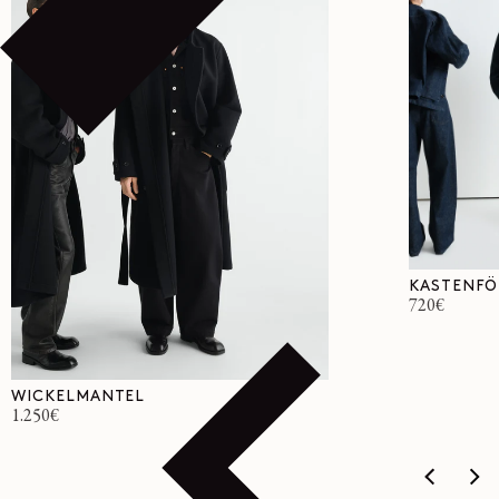
KASTENFÖ
Normaler
720€
Preis
WICKELMANTEL
Normaler
1.250€
Preis