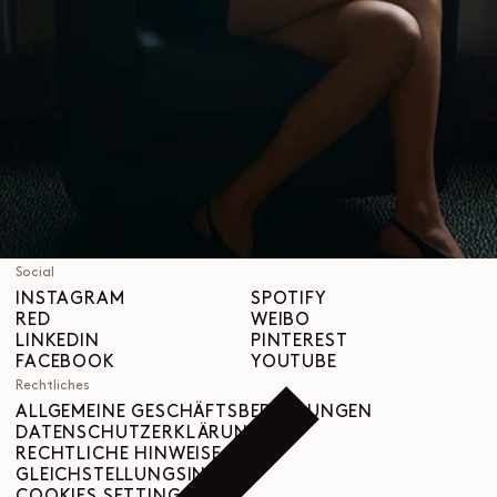
Über uns
LEMAIRE
BOUTIQUEN
Hilfe
VERSAND & LIEFERUNGEN
KUNDENBETREUUNG
FAQ
RÜCKGABEANFRAGE
WIDERRUFSRECHT
RÜCKVERFOLGBARKEIT
Social
INSTAGRAM
SPOTIFY
RED
WEIBO
LINKEDIN
PINTEREST
FACEBOOK
YOUTUBE
Rechtliches
ALLGEMEINE GESCHÄFTSBEDINGUNGEN
DATENSCHUTZERKLÄRUNG
RECHTLICHE HINWEISE
GLEICHSTELLUNGSINDEX