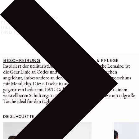
VERSAND & RÜCKGABE
PFLEGEHINWEISE
HILFE & SUPPORT
FIND IN STORE
BESCHREIBUNG
DETAILS
MATERIAL & PFLEGE
Inspiriert der utilitaristischen Ausrichtung der Marke Lemaire, ist
die Gear Linie an Codes und Details alter Werkzeugtaschen
angelehnt, insbesondere an den charakteristischen Klappverschluss
mit Metallclip. Diese Tasche ist aus glänzendem, pflanzlich
gegerbtem Leder mit LWG Gold-Zertifikat gefertigt. Mit einem
verstellbaren Schultergurt und Fächern eignet sich diese mittelgroße
Tasche ideal für den täglichen Gebrauch.
DIE SILHOUETTE