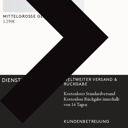
MITTELGROSSE GEAR TASCHE
Normaler
1.290€
Preis
WELTWEITER VERSAND &
DIENSTLEISTUNGEN
RÜCKGABE
Kostenloser Standardversand
Kostenlose Rückgabe innerhalb
von 14 Tagen
KUNDENBETREUUNG