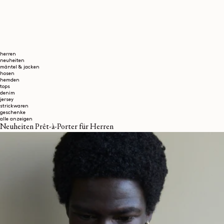
herren
neuheiten
mäntel & jacken
hosen
hemden
tops
denim
jersey
strickwaren
geschenke
alle anzeigen
Neuheiten Prêt-à-Porter für Herren