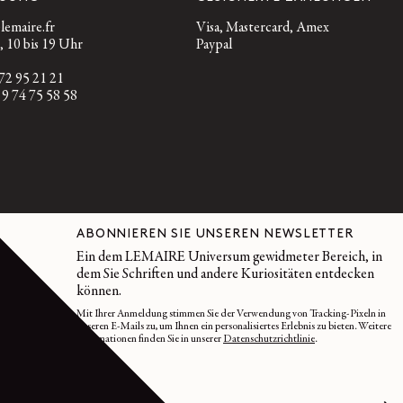
emaire.fr
Visa, Mastercard, Amex
, 10 bis 19 Uhr
Paypal
 72 95 21 21
 9 74 75 58 58
ABONNIEREN SIE UNSEREN NEWSLETTER
Ein dem LEMAIRE Universum gewidmeter Bereich, in
dem Sie Schriften und andere Kuriositäten entdecken
können.
Mit Ihrer Anmeldung stimmen Sie der Verwendung von Tracking-Pixeln in
unseren E-Mails zu, um Ihnen ein personalisiertes Erlebnis zu bieten. Weitere
Informationen finden Sie in unserer
Datenschutzrichtlinie
.