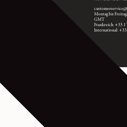
RÜCKGABE
customerservice@l
Kostenloser Standardversand
Montag bis Freitag
Kostenlose Rückgabe innerhalb
GMT
von 14 Tagen
Frankreich: +33 1
International: +33
CHES NAPPALEDER - BITTER COCOA