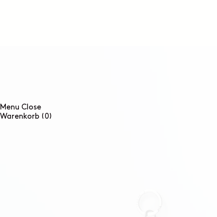
DIREKT
ZUM
INHALT
Menu
Close
0
Warenkorb
(0)
Artikel