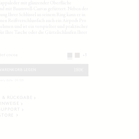
ppaleder mit glänzender Oberfläche
und mit Baumwoll-Canvas gefüttert. Neben der
ng Ihrer Schlüssel an seinem Ring kann er in
inen Reißverschlussfach auch ein Airpods Pro
nehmen und ist ein verspielter und praktischer
ür Ihre Tasche oder die Gürtelschlaufen Ihrer
tter cocoa
+3
NORMALER
180€
 WARENKORB LEGEN
PREIS
very date: 09/08
 & RÜCKGABE
INWEISE
 SUPPORT
 STORE