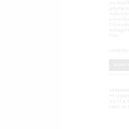
weichem Na
gefertigt 
Aufbewahru
seinem kle
2-Etui auf
Anhänger f
Hose.
bi
FARBE
IN DEN
Estimated deli
VERSAND
PFLEGEH
HILFE &
FIND IN