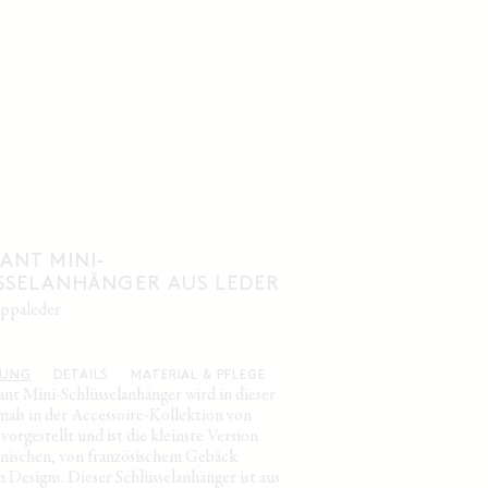
ANT MINI-
SSELANHÄNGER AUS LEDER
nappaleder
BUNG
DETAILS
MATERIAL & PFLEGE
ant Mini-Schlüsselanhänger wird in dieser
tmals in der Accessoire-Kollektion von
rgestellt und ist die kleinste Version
onischen, von französischem Gebäck
n Designs. Dieser Schlüsselanhänger ist aus