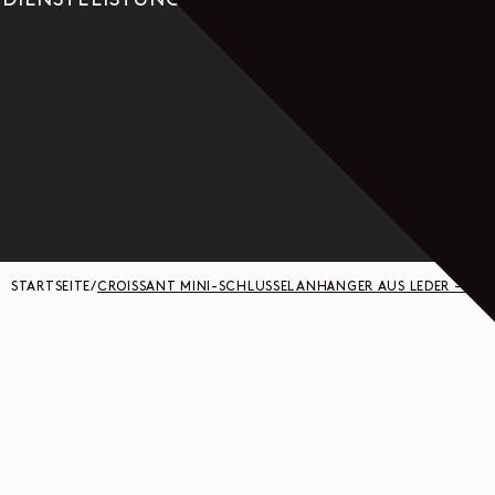
DIENSTLEISTUNGEN
STARTSEITE
/
CROISSANT MINI-SCHLÜSSELANHÄNGER AUS LEDER - WEI