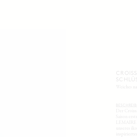
CROISS
SCHLÜ
weiches 
BESCHREI
Der Croiss
Saison ers
LEMAIRE vo
unseres ik
inspirierte