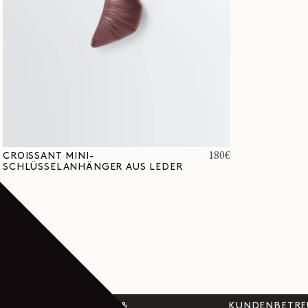
Normaler
180€
CROISSANT MINI-
SCHLÜSSELANHÄNGER AUS LEDER
Preis
WELTWEITER VERSAND &
KUNDENBETR