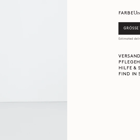
u
FARBE
GRÖSSE
Estimated deli
VERSAND
PFLEGEH
HILFE &
FIND IN