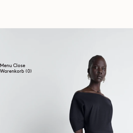
DIREKT
ZUM
INHALT
Menu
Close
0
Warenkorb
(0)
Artikel