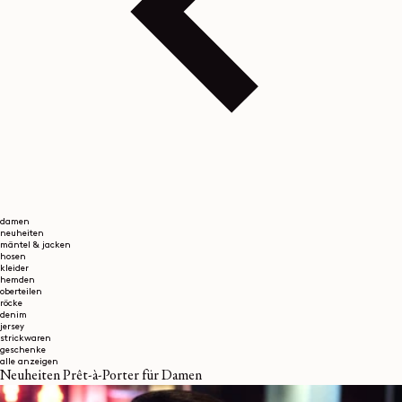
damen
neuheiten
mäntel & jacken
hosen
kleider
hemden
oberteilen
röcke
denim
jersey
strickwaren
geschenke
alle anzeigen
Neuheiten Prêt-à-Porter für Damen