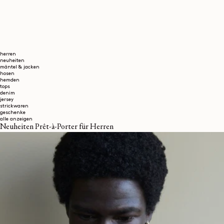
herren
neuheiten
mäntel & jacken
hosen
hemden
tops
denim
jersey
strickwaren
geschenke
alle anzeigen
Neuheiten Prêt-à-Porter für Herren