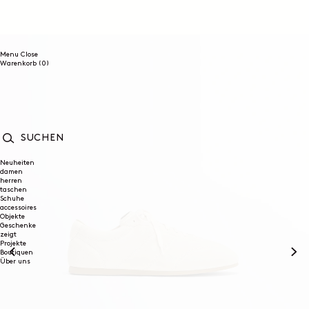
DIREKT
ZUM
INHALT
Menu
Close
0
Warenkorb
(0)
Artikel
SUCHEN
Neuheiten
damen
herren
taschen
Schuhe
accessoires
Objekte
Geschenke
zeigt
Projekte
Boutiquen
Über uns