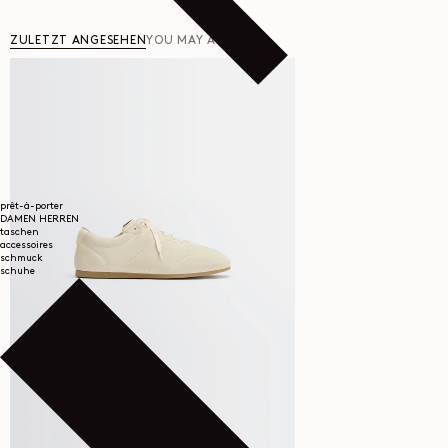
ZULETZT ANGESEHEN
YOU MAY ALSO LIKE
prêt-à-porter
DAMEN
HERREN
taschen
accessoires
schmuck
schuhe