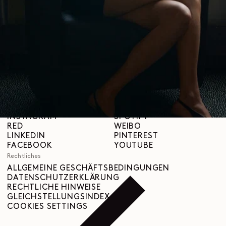
Über uns
LEMAIRE
BOUTIQUEN
Hilfe
VERSAND & LIEFERUNGEN
KUNDENBETREUUNG
FAQ
RÜCKGABEANFRAGE
WIDERRUFSRECHT
RÜCKVERFOLGBARKEIT
Social
INSTAGRAM
SPOTIFY
RED
WEIBO
LINKEDIN
PINTEREST
FACEBOOK
YOUTUBE
Rechtliches
ALLGEMEINE GESCHÄFTSBEDINGUNGEN
DATENSCHUTZERKLÄRUNG
RECHTLICHE HINWEISE
GLEICHSTELLUNGSINDEX
COOKIES SETTINGS